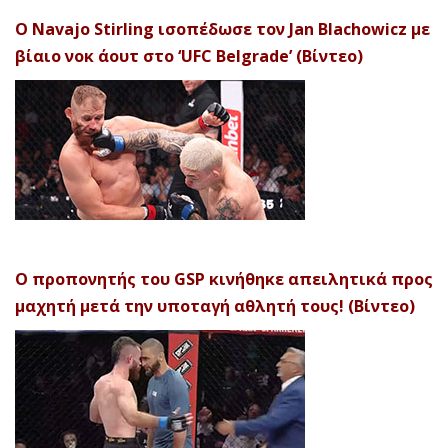
Ο Navajo Stirling ισοπέδωσε τον Jan Blachowicz με
βίαιο νοκ άουτ στο ‘UFC Belgrade’ (Βίντεο)
Ο προπονητής του GSP κινήθηκε απειλητικά προς
μαχητή μετά την υποταγή αθλητή τους! (Βίντεο)