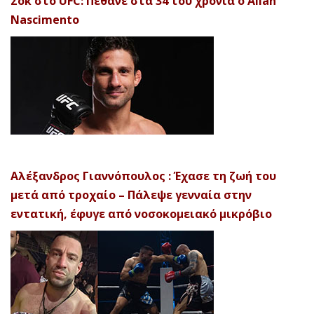
Σοκ στο UFC: Πέθανε στα 34 του χρόνια ο Allan
Nascimento
Αλέξανδρος Γιαννόπουλος : Έχασε τη ζωή του
μετά από τροχαίο – Πάλεψε γενναία στην
εντατική, έφυγε από νοσοκομειακό μικρόβιο