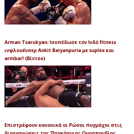
Arman Tsarukyan: Ισοπέδωσε τον Ινδό fitness
ινφλουένσερ Ankit Baiyanpuria με suplex και
armbar! (Βίντεο)
Επιστρέφουν κανονικά οι Ρώσοι πυγμάχοι στις
διοργανώσεις της ‘Παγκόσμιας Ομοσπονδίας