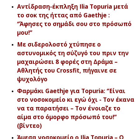
Αντίδραση-έκπληξη Ilia Topuria μετά
το σοκ της ήττας από Gaethje :
‘’Άφησες το σημάδι σου στο πρόσωπό
μου!’’
Με σιδερολοστό χτύπησε ο
αστυνομικός τη σύζυγό του πριν την
μαχαιρώσει 8 φορές στη Δράμα –
Αθλητής του Crossfit, πήγαινε σε
ψυχολόγο
Φαρμάκι Gaethje για Topuria: ‘’Είναι
στο νοσοκομείο κι εγώ όχι - Τον έκανα
να τα παρατήσει – Τον ένοιαζε το
αίμα στο όμορφο πρόσωπό του!’’
(βίντεο)
Άμεσα νοσοκομείο ο Ilia Topuria – Ο