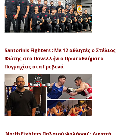
Santorinis Fighters : Με 12 αθλητές ο Στέλιος
Φώτης στα Πανελλήνια Πρωταθλήματα
Πυγμαχίας στα Γρεβενά
‘North Fighters Παλαιού Φαλήρου’ : Δυνατή