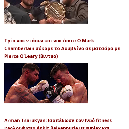
Τρία νοκ ντάουν και νοκ άουτ: Ο Mark
Chamberlain σόκαρε το Δουβλίνο σε ματσάρα με
Pierce O’Leary (Βίντεο)
Arman Tsarukyan: Ισοπέδωσε τον Ινδό fitness
ινφλουένσερ Ankit Baiyanpuria με suplex και