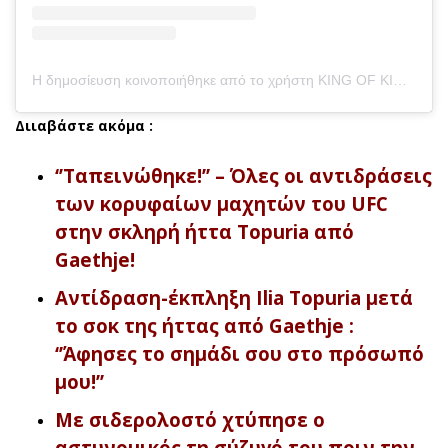
Η δημοσίευση κοινοποιήθηκε από το χρήστη KING OF KINGS (@kokfights)
Διιαβάστε ακόμα :
‘’Ταπεινώθηκε!’’ – Όλες οι αντιδράσεις
των κορυφαίων μαχητών του UFC
στην σκληρή ήττα Topuria από
Gaethje!
Αντίδραση-έκπληξη Ilia Topuria μετά
το σοκ της ήττας από Gaethje :
‘’Άφησες το σημάδι σου στο πρόσωπό
μου!’’
Με σιδερολοστό χτύπησε ο
αστυνομικός τη σύζυγό του πριν την