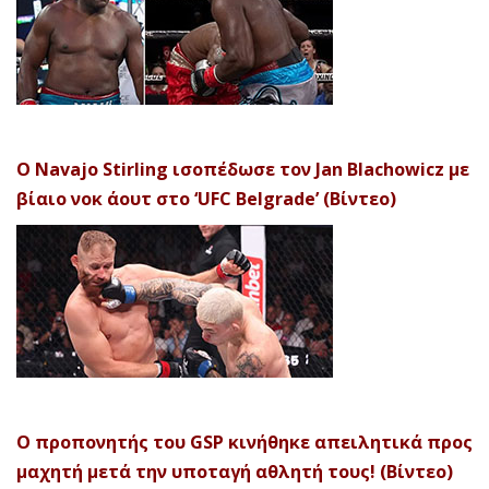
Ο Navajo Stirling ισοπέδωσε τον Jan Blachowicz με
βίαιο νοκ άουτ στο ‘UFC Belgrade’ (Βίντεο)
Ο προπονητής του GSP κινήθηκε απειλητικά προς
μαχητή μετά την υποταγή αθλητή τους! (Βίντεο)