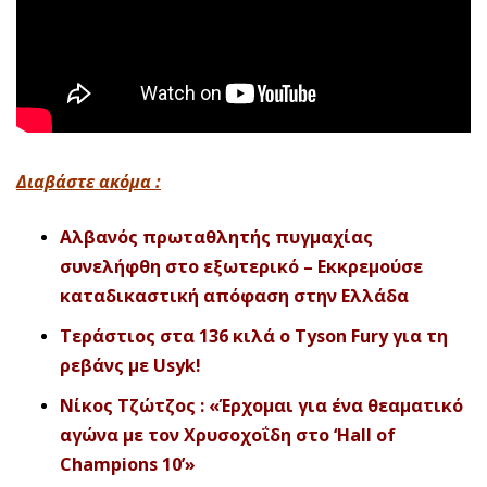
Διαβάστε ακόμα :
Αλβανός πρωταθλητής πυγμαχίας
συνελήφθη στο εξωτερικό – Εκκρεμούσε
καταδικαστική απόφαση στην Ελλάδα
Τεράστιος στα 136 κιλά ο Tyson Fury για τη
ρεβάνς με Usyk!
Νίκος Τζώτζος : «Έρχομαι για ένα θεαματικό
αγώνα με τον Χρυσοχοΐδη στο ‘Hall of
Champions 10’»