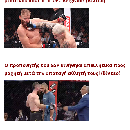
βίαιο νοκ άουτ στο ‘UFC Belgrade’ (Βίντεο)
Ο προπονητής του GSP κινήθηκε απειλητικά προς
μαχητή μετά την υποταγή αθλητή τους! (Βίντεο)