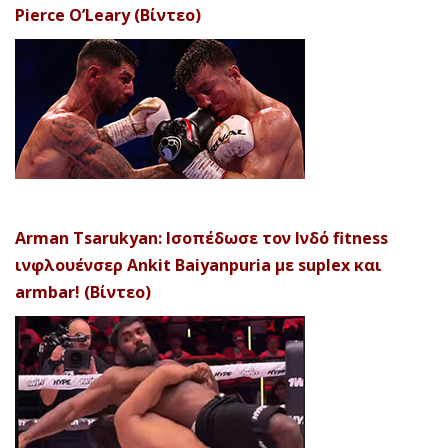
Pierce O’Leary (Βίντεο)
Arman Tsarukyan: Ισοπέδωσε τον Ινδό fitness
ινφλουένσερ Ankit Baiyanpuria με suplex και
armbar! (Βίντεο)