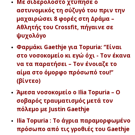
Με σιδερολοστό χτύπησε ο
αστυνομικός τη σύζυγό του πριν την
μαχαιρώσει 8 φορές στη Δράμα –
Αθλητής του Crossfit, πήγαινε σε
ψυχολόγο
Φαρμάκι Gaethje για Topuria: ‘’Είναι
στο νοσοκομείο κι εγώ όχι - Τον έκανα
να τα παρατήσει – Τον ένοιαζε το
αίμα στο όμορφο πρόσωπό του!’’
(βίντεο)
Άμεσα νοσοκομείο ο Ilia Topuria – Ο
σοβαρός τραυματισμός μετά τον
πόλεμο με Justin Gaethje
Ilia Topuria : Το άγρια παραμορφωμένο
πρόσωπο από τις γροθιές του Gaethje