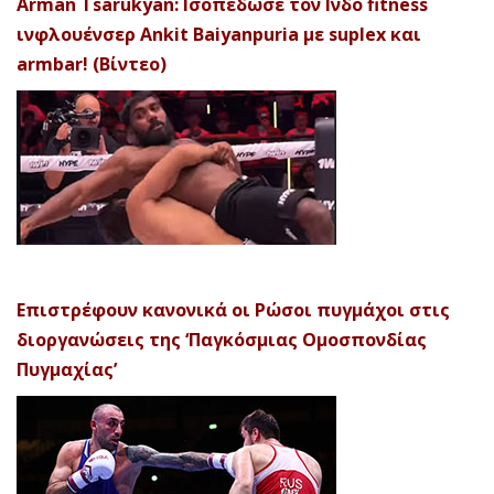
Arman Tsarukyan: Ισοπέδωσε τον Ινδό fitness
ινφλουένσερ Ankit Baiyanpuria με suplex και
armbar! (Βίντεο)
Επιστρέφουν κανονικά οι Ρώσοι πυγμάχοι στις
διοργανώσεις της ‘Παγκόσμιας Ομοσπονδίας
Πυγμαχίας’