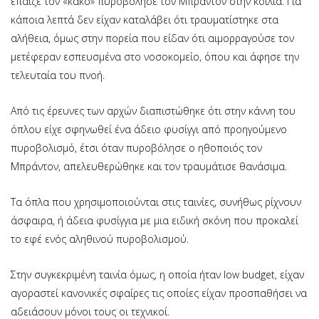
έπαιζε τον «κακό» πυροβόλησε τον Μπράντον στην κοιλιά. Για
κάποια λεπτά δεν είχαν καταλάβει ότι τραυματίστηκε στα
αλήθεια, όμως στην πορεία που είδαν ότι αιμορραγούσε τον
μετέφεραν εσπευσμένα στο νοσοκομείο, όπου και άφησε την
τελευταία του πνοή.
Από τις έρευνες των αρχών διαπιστώθηκε ότι στην κάννη του
όπλου είχε σφηνωθεί ένα άδειο φυσίγγι από προηγούμενο
πυροβολισμό, έτσι όταν πυροβόλησε ο ηθοποιός τον
Μπράντον, απελευθερώθηκε και τον τραυμάτισε θανάσιμα.
Τα όπλα που χρησιμοποιούνται στις ταινίες, συνήθως ρίχνουν
άσφαιρα, ή άδεια φυσίγγια με μια ειδική σκόνη που προκαλεί
το εφέ ενός αληθινού πυροβολισμού.
Στην συγκεκριμένη ταινία όμως, η οποία ήταν low budget, είχαν
αγοραστεί κανονικές σφαίρες τις οποίες είχαν προσπαθήσει να
αδειάσουν μόνοι τους οι τεχνικοί.