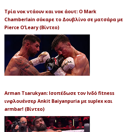
Τρία νοκ ντάουν και νοκ άουτ: Ο Mark
Chamberlain σόκαρε το Δουβλίνο σε ματσάρα με
Pierce O’Leary (Βίντεο)
Arman Tsarukyan: Ισοπέδωσε τον Ινδό fitness
ινφλουένσερ Ankit Baiyanpuria με suplex και
armbar! (Βίντεο)