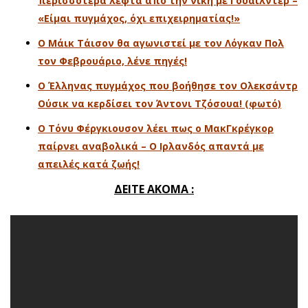
περισσότερα λεφτά από την νίκη με Γουάιλντερ –
«Είμαι πυγμάχος, όχι επιχειρηματίας!»
Ο Μάικ Τάισον θα αγωνιστεί με τον Λόγκαν Πολ
τον Φεβρουάριο, λένε πηγές!
O Έλληνας πυγμάχος που βοήθησε τον Ολεκσάντρ
Ούσικ να κερδίσει τον Άντονι Τζόσουα! (φωτό)
Ο Τόνυ Φέργκιουσον λέει πως ο ΜακΓκρέγκορ
παίρνει αναβολικά – Ο Ιρλανδός απαντά με
απειλές κατά ζωής!
ΔΕΙΤΕ ΑΚΟΜΑ :