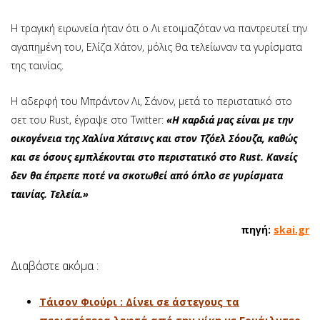
Η τραγική ειρωνεία ήταν ότι ο Λι ετοιμαζόταν να παντρευτεί την
αγαπημένη του, Ελίζα Χάτον, μόλις θα τελείωναν τα γυρίσματα
της ταινίας.
Η αδερφή του Μπράντον Λι, Σάνον, μετά το περιστατικό στο
σετ του Rust, έγραψε στο Twitter:
«Η καρδιά μας είναι με την
οικογένεια της Χαλίνα Χάτσινς και στον Τζόελ Σόουζα, καθώς
και σε όσους εμπλέκονται στο περιστατικό στο Rust. Κανείς
δεν θα έπρεπε ποτέ να σκοτωθεί από όπλο σε γυρίσματα
ταινίας. Τελεία.»
πηγή:
skai.gr
Διαβάστε ακόμα :
Τάισον Φιούρι : Δίνει σε άστεγους τα