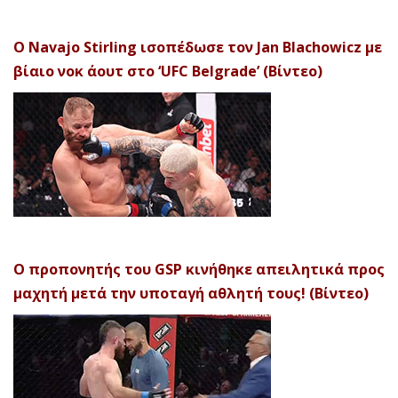
Ο Navajo Stirling ισοπέδωσε τον Jan Blachowicz με
βίαιο νοκ άουτ στο ‘UFC Belgrade’ (Βίντεο)
Ο προπονητής του GSP κινήθηκε απειλητικά προς
μαχητή μετά την υποταγή αθλητή τους! (Βίντεο)