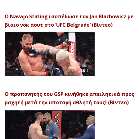
Ο Navajo Stirling ισοπέδωσε τον Jan Blachowicz με
βίαιο νοκ άουτ στο ‘UFC Belgrade’ (Βίντεο)
Ο προπονητής του GSP κινήθηκε απειλητικά προς
μαχητή μετά την υποταγή αθλητή τους! (Βίντεο)