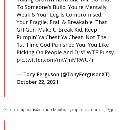
To Someone’s Build. You’re Mentally
Weak & Your Leg Is Compromised.
Your Fragile, Frail & Breakable. That
GH Gon’ Make U Break Kid. Keep
Pumpin’ Ya Chest Ya Cheat. Not The
1st Time God Punished You. You Like
Picking On People And DJ’s? WTF Pussy
pic.twitter.com/mtYmMRWU4r
— Tony Ferguson (@TonyFergusonXT)
October 22, 2021
Σε αυτά προφανώς και ο ΜακΓκρέγκορ απάντησε ως εξής :