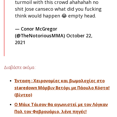
turmoil with this crowd ahahahah no
shit Jose canseco what did you fucking
think would happen 😂 empty head.
— Conor McGregor
(@TheNotoriousMMA)
October 22,
2021
Διαβάστε ακόμα :
Ένταση : Χειρονομίες και βωμολοχίες στο
staredown Μάρβιν Βετόρι με Πάουλο Κόστα!
(βίντεο)
Ο Μάικ Τάισον θα αγωνιστεί με τον Λόγκαν
Πολ τον Φεβρουάριο, λένε πηγές!