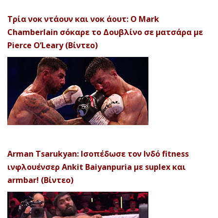
Τρία νοκ ντάουν και νοκ άουτ: Ο Mark
Chamberlain σόκαρε το Δουβλίνο σε ματσάρα με
Pierce O’Leary (Βίντεο)
Arman Tsarukyan: Ισοπέδωσε τον Ινδό fitness
ινφλουένσερ Ankit Baiyanpuria με suplex και
armbar! (Βίντεο)