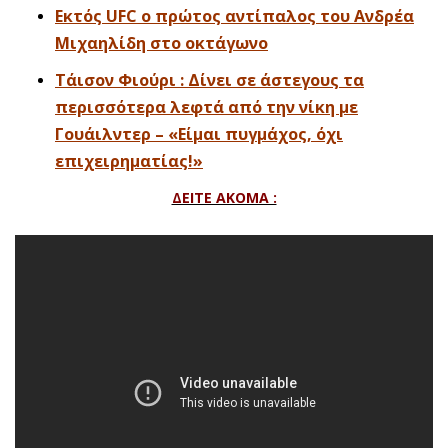
Εκτός UFC ο πρώτος αντίπαλος του Ανδρέα
Μιχαηλίδη στο οκτάγωνο
Τάισον Φιούρι : Δίνει σε άστεγους τα
περισσότερα λεφτά από την νίκη με
Γουάιλντερ – «Είμαι πυγμάχος, όχι
επιχειρηματίας!»
ΔΕΙΤΕ ΑΚΟΜΑ :