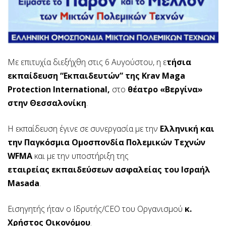
Με επιτυχία διεξήχθη στις 6 Αυγούστου, η ε
τήσια
εκπαίδευση “Εκπαιδευτών” της Krav Maga
Protection International,
στο
θέατρο «Βεργίνα»
στην Θεσσαλονίκη
.
Η εκπαίδευση έγινε σε συνεργασία με την
Ελληνική και
την Παγκόσμια Ομοσπονδία Πολεμικών Τεχνών
WFMA
και με την υποστήριξη της
εταιρείας εκπαιδεύσεων ασφαλείας του Ισραήλ
Masada
.
Εισηγητής ήταν ο Ιδρυτής/CEO του Οργανισμού
κ.
Χρήστος Οικονόμου
.