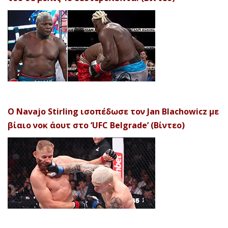
Ο Navajo Stirling ισοπέδωσε τον Jan Blachowicz με
βίαιο νοκ άουτ στο ‘UFC Belgrade’ (Βίντεο)