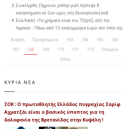
Συνελήφθη 23χρονος ράπερ γιατί λήστεψε 8
καταστήματα σε δύο ώρες στη Θεσσαλονίκη (vid)
Εύα Καϊλή: «Τα χρήματα είναι του Τζόρτζι από την
Αφρική» - Πάνω από 1,5 εκατομμύρια ευρώ στο σπίτι της
Έναρξη
Προηγούμενο
163
164
165
166
167
168
169
170
171
172
Επόμενο
Τέλος
ΚΥΡΙΑ ΝΕΑ
ΣΟΚ : Ο πρωταθλητής Ελλάδος πυγμαχίας Σαρίφ
Αχματζάι είναι ο βασικός ύποπτος για τη
δολοφονία της Βρετανίδας στην Κυψέλη !