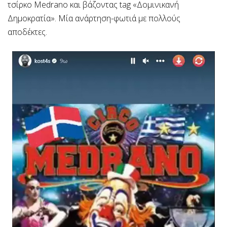
τσίρκο Medrano και βάζοντας tag «Δομινικανή
Δημοκρατία». Μία ανάρτηση-φωτιά με πολλούς
αποδέκτες.