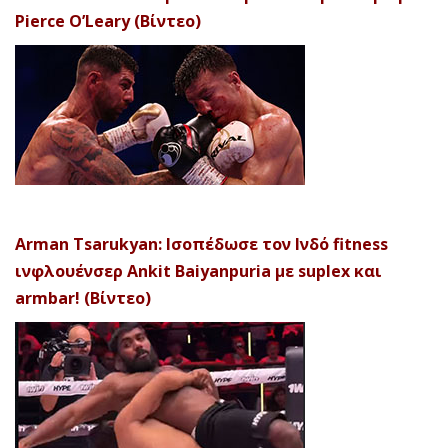
Pierce O’Leary (Βίντεο)
Arman Tsarukyan: Ισοπέδωσε τον Ινδό fitness
ινφλουένσερ Ankit Baiyanpuria με suplex και
armbar! (Βίντεο)