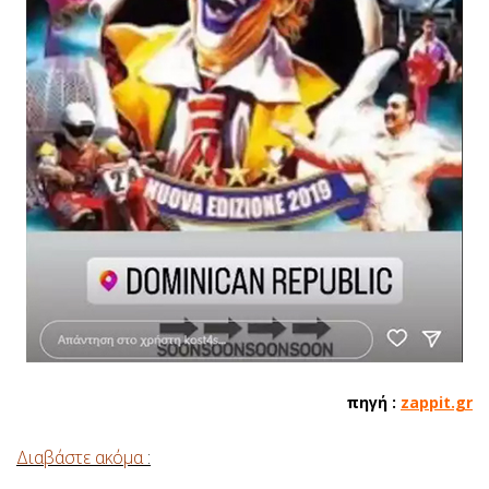
πηγή :
zappit.gr
Διαβάστε ακόμα
: