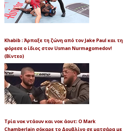
Khabib : Άρπαξε τη ζώνη από τον Jake Paul και τη
φόρεσε ο ίδιος στον Usman Nurmagomedov!
(Βίντεο)
Τρία νοκ ντάουν και νοκ άουτ: Ο Mark
Chamberlain σόκαρε το Δουβλίνο σε ματσάρα με