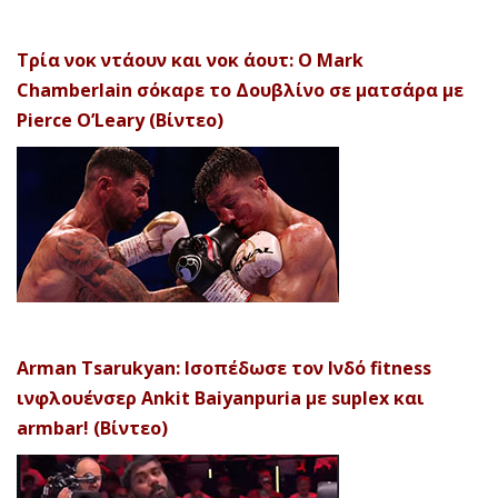
Τρία νοκ ντάουν και νοκ άουτ: Ο Mark
Chamberlain σόκαρε το Δουβλίνο σε ματσάρα με
Pierce O’Leary (Βίντεο)
Arman Tsarukyan: Ισοπέδωσε τον Ινδό fitness
ινφλουένσερ Ankit Baiyanpuria με suplex και
armbar! (Βίντεο)