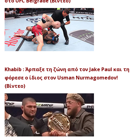
στο UFC Belgrade (Βίντεο)
Khabib : Άρπαξε τη ζώνη από τον Jake Paul και τη
φόρεσε ο ίδιος στον Usman Nurmagomedov!
(Βίντεο)