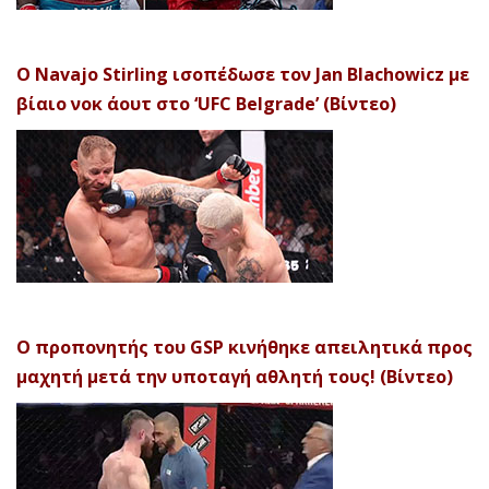
Ο Navajo Stirling ισοπέδωσε τον Jan Blachowicz με
βίαιο νοκ άουτ στο ‘UFC Belgrade’ (Βίντεο)
Ο προπονητής του GSP κινήθηκε απειλητικά προς
μαχητή μετά την υποταγή αθλητή τους! (Βίντεο)