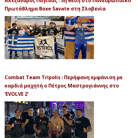
Αλέξανδρος Παγίδας : 3η θέση στο Πανευρωπαϊκό
Πρωτάθλημα Boxe Savate στη Σλοβενία
Combat Team Tripolis : Περήφανη εμφάνιση με
καρδιά μαχητή ο Πέτρος Μαστρογιάννης στο
‘EVOLVE 2’