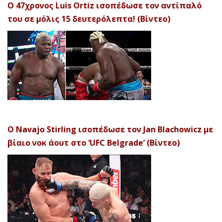
Ο 47χρονος Luis Ortiz ισοπέδωσε τον αντίπαλό
του σε μόλις 15 δευτερόλεπτα! (Βίντεο)
Ο Navajo Stirling ισοπέδωσε τον Jan Blachowicz με
βίαιο νοκ άουτ στο ‘UFC Belgrade’ (Βίντεο)