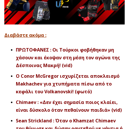
Διαβάστε ακόμα :
ΠΡΩΤΟΦΑΝΕΣ : Οι Τούρκοι φοβήθηκαν μη
χάσουν και έκοψαν στη μέση τον αγώνα της
Δέσποινας Μακρή! (vid)
Ο Conor McGregor ισχυρίζεται αποκλεισμό
Makhachev για χτυπήματα πίσω από το
κεφάλι του Volkanovski! (φωτό)
Chimaev : «Δεν έχει σημασία ποιος κλαίει,
είναι δύσκολο όταν πεθαίνουν παιδιά» (vid)
Sean Strickland : Όταν ο Khamzat Chimaev
του θύμωσε και δώσαν ραντεβού με γάντια ή