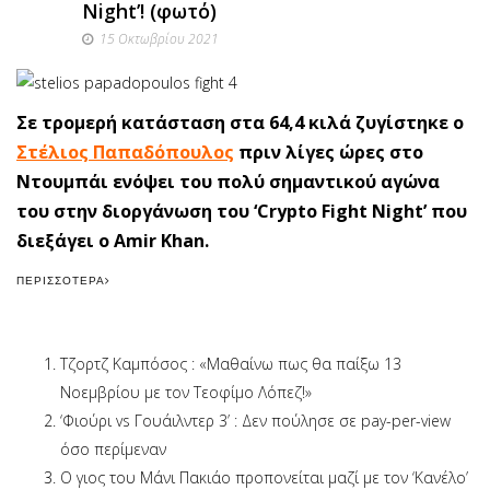
Night’! (φωτό)
15 Οκτωβρίου 2021
Σε τρομερή κατάσταση στα 64,4 κιλά ζυγίστηκε ο
Στέλιος Παπαδόπουλος
πριν λίγες ώρες στο
Ντουμπάι ενόψει του πολύ σημαντικού αγώνα
του στην διοργάνωση του ‘Crypto Fight Night’ που
διεξάγει ο Amir Khan.
ΠΕΡΙΣΣΌΤΕΡΑ
Τζορτζ Καμπόσος : «Μαθαίνω πως θα παίξω 13
Νοεμβρίου με τον Τεοφίμο Λόπεζ!»
‘Φιούρι vs Γουάιλντερ 3’ : Δεν πούλησε σε pay-per-view
όσο περίμεναν
Ο γιος του Μάνι Πακιάο προπονείται μαζί με τον ‘Κανέλο’