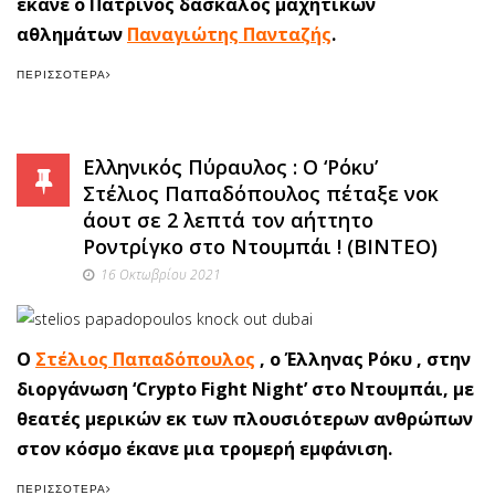
έκανε ο Πατρινός δάσκαλος μαχητικών
αθλημάτων
Παναγιώτης Πανταζής
.
ΠΕΡΙΣΣΌΤΕΡΑ
Ελληνικός Πύραυλος : Ο ‘Ρόκυ’
Στέλιος Παπαδόπουλος πέταξε νοκ
άουτ σε 2 λεπτά τον αήττητο
Ροντρίγκο στο Ντουμπάι ! (ΒΙΝΤΕΟ)
16 Οκτωβρίου 2021
Ο
Στέλιος Παπαδόπουλος
, ο Έλληνας Ρόκυ , στην
διοργάνωση ‘Crypto Fight Night’ στο Ντουμπάι, με
θεατές μερικών εκ των πλουσιότερων ανθρώπων
στον κόσμο έκανε μια τρομερή εμφάνιση.
ΠΕΡΙΣΣΌΤΕΡΑ