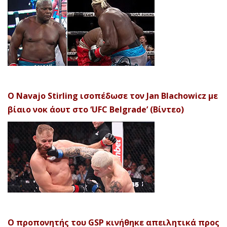
Ο Navajo Stirling ισοπέδωσε τον Jan Blachowicz με
βίαιο νοκ άουτ στο ‘UFC Belgrade’ (Βίντεο)
Ο προπονητής του GSP κινήθηκε απειλητικά προς