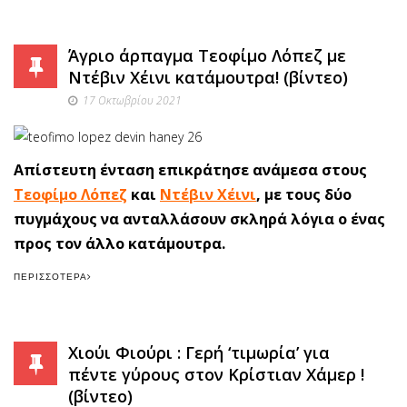
Άγριο άρπαγμα Τεοφίμο Λόπεζ με
Ντέβιν Χέινι κατάμουτρα! (βίντεο)
17 Οκτωβρίου 2021
Απίστευτη ένταση επικράτησε ανάμεσα στους
Τεοφίμο Λόπεζ
και
Ντέβιν Χέινι
, με τους δύο
πυγμάχους να ανταλλάσουν σκληρά λόγια ο ένας
προς τον άλλο κατάμουτρα.
ΠΕΡΙΣΣΌΤΕΡΑ
Χιούι Φιούρι : Γερή ‘τιμωρία’ για
πέντε γύρους στον Κρίστιαν Χάμερ !
(βίντεο)