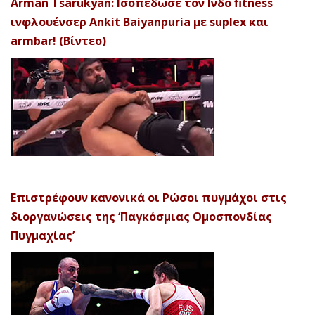
Arman Tsarukyan: Ισοπέδωσε τον Ινδό fitness
ινφλουένσερ Ankit Baiyanpuria με suplex και
armbar! (Βίντεο)
Επιστρέφουν κανονικά οι Ρώσοι πυγμάχοι στις
διοργανώσεις της ‘Παγκόσμιας Ομοσπονδίας
Πυγμαχίας’