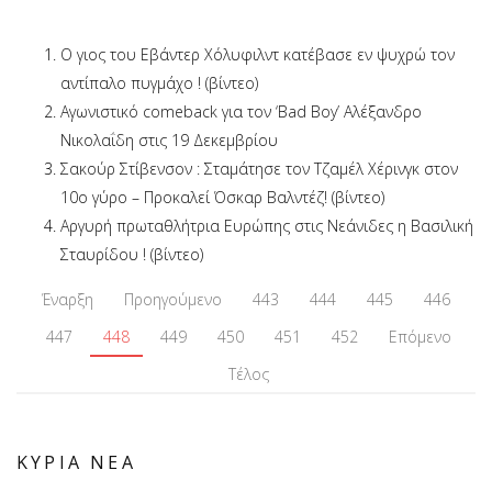
Ο γιος του Εβάντερ Χόλυφιλντ κατέβασε εν ψυχρώ τον
αντίπαλο πυγμάχο ! (βίντεο)
Αγωνιστικό comeback για τον ‘Bad Boy’ Αλέξανδρο
Νικολαΐδη στις 19 Δεκεμβρίου
Σακούρ Στίβενσον : Σταμάτησε τον Τζαμέλ Χέρινγκ στον
10ο γύρο – Προκαλεί Όσκαρ Βαλντέζ! (βίντεο)
Αργυρή πρωταθλήτρια Ευρώπης στις Νεάνιδες η Βασιλική
Σταυρίδου ! (βίντεο)
Έναρξη
Προηγούμενο
443
444
445
446
447
448
449
450
451
452
Επόμενο
Τέλος
ΚΥΡΙΑ ΝΕΑ