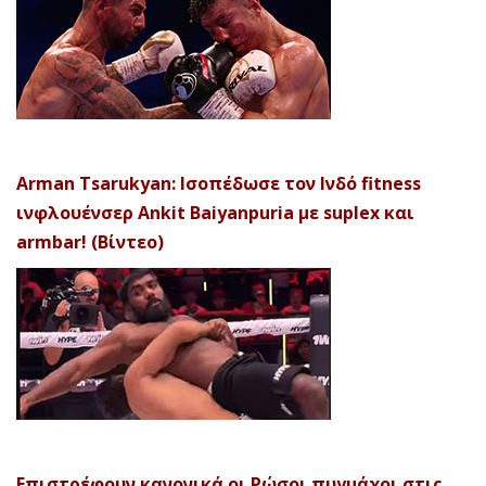
Arman Tsarukyan: Ισοπέδωσε τον Ινδό fitness
ινφλουένσερ Ankit Baiyanpuria με suplex και
armbar! (Βίντεο)
Επιστρέφουν κανονικά οι Ρώσοι πυγμάχοι στις