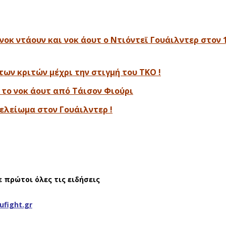
οκ ντάουν και νοκ άουτ ο Ντιόντεϊ Γουάιλντερ στον 1
ρ των κριτών μέχρι την στιγμή του ΤΚΟ !
το νοκ άουτ από Τάισον Φιούρι
τελείωμα στον Γουάιλντερ !
ε πρώτοι όλες τις ειδήσεις
ufight.gr