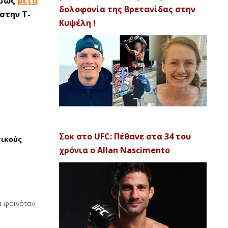
έσως
μετά
δολοφονία της Βρετανίδας στην
στην T-
Κυψέλη !
Σοκ στο UFC: Πέθανε στα 34 του
ικούς
χρόνια ο Allan Nascimento
ά φαινόταν