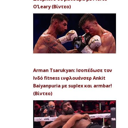
O’Leary (Βίντεο)
Arman Tsarukyan: Ισοπέδωσε τον
Ινδό fitness ινφλουένσερ Ankit
Baiyanpuria με suplex και armbar!
(Βίντεο)