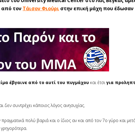
ίο του University Medical Center στο Λας Βέγκας αμ
από τον
Τάισον Φιούρι
στην επική μάχη που έδωσαν 
αίμα έβγαινε από το αυτί του πυγμάχου
και έτσι
για προληπτ
αι δεν συντρέχει κάποιος λόγος ανησυχίας.
 πραγματικά πολύ βαριά και ο ίδιος αν και από τον 7ο γύρο και μετ
 γρηγορότερα.