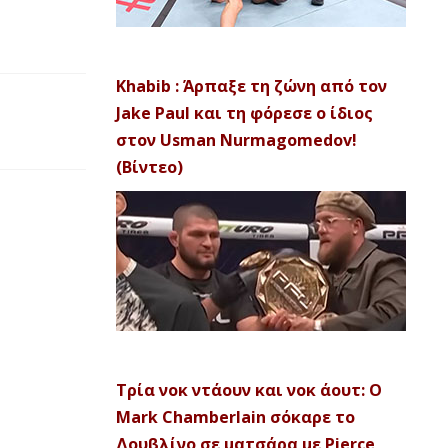
Khabib : Άρπαξε τη ζώνη από τον
Jake Paul και τη φόρεσε ο ίδιος
στον Usman Nurmagomedov!
(Βίντεο)
Τρία νοκ ντάουν και νοκ άουτ: Ο
Mark Chamberlain σόκαρε το
Δουβλίνο σε ματσάρα με Pierce