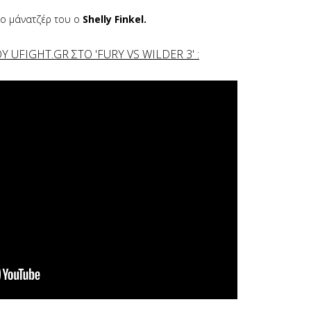
ι ο μάνατζέρ του ο
Shelly Finkel.
Υ UFIGHT.GR ΣΤΟ 'FURY VS WILDER 3' :