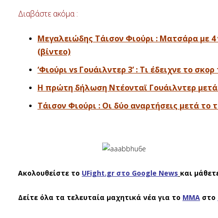
Διαβάστε ακόμα :
Μεγαλειώδης Τάισον Φιούρι : Ματσάρα με 4 ν
(βίντεο)
‘Φιούρι vs Γουάιλντερ 3’ : Τι έδειχνε το σκο
Η πρώτη δήλωση Ντέονταϊ Γουάιλντερ μετά 
Τάισον Φιούρι : Οι δύο αναρτήσεις μετά το 
Ακολουθείστε το
UFight.gr στο Google News
και μάθετ
Δείτε όλα τα τελευταία μαχητικά νέα για το
ΜΜΑ
στο