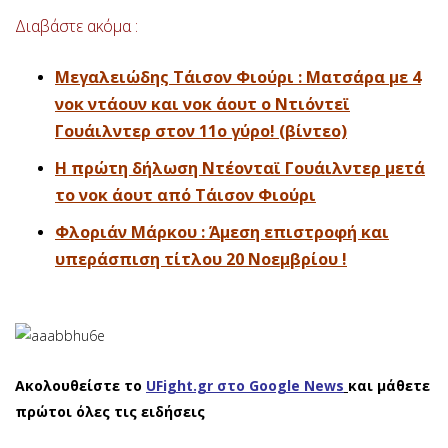
Διαβάστε ακόμα :
Μεγαλειώδης Τάισον Φιούρι : Ματσάρα με 4
νοκ ντάουν και νοκ άουτ ο Ντιόντεϊ
Γουάιλντερ στον 11ο γύρο! (βίντεο)
Η πρώτη δήλωση Ντέονταϊ Γουάιλντερ μετά
το νοκ άουτ από Τάισον Φιούρι
Φλοριάν Μάρκου : Άμεση επιστροφή και
υπεράσπιση τίτλου 20 Νοεμβρίου !
Ακολουθείστε το
UFight.gr στο Google News
και μάθετε
πρώτοι όλες τις ειδήσεις