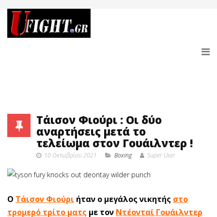
Τάισον Φιούρι : Οι δύο
αναρτήσεις μετά το
τελείωμα στον Γουάιλντερ !
10 Οκτωβρίου 2021
Boxing
Super User
Ο
Τάισον Φιούρι
ήταν ο μεγάλος νικητής
στο
τρομερό τρίτο ματς
με τον
Ντέονταϊ Γουάιλντερ