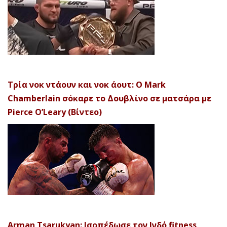
Τρία νοκ ντάουν και νοκ άουτ: Ο Mark
Chamberlain σόκαρε το Δουβλίνο σε ματσάρα με
Pierce O’Leary (Βίντεο)
Arman Tsarukyan: Ισοπέδωσε τον Ινδό fitness