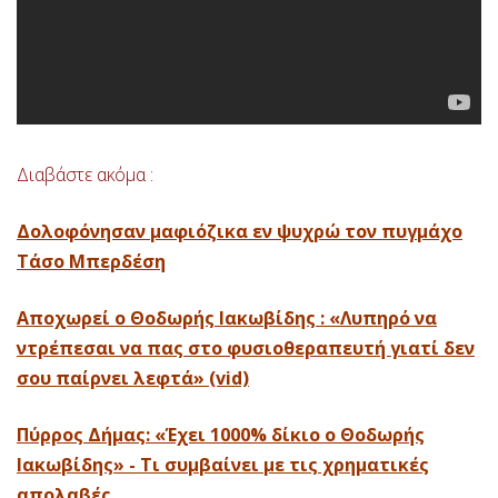
Διαβάστε ακόμα :
Δολοφόνησαν μαφιόζικα εν ψυχρώ τον πυγμάχο
Τάσο Μπερδέση
Αποχωρεί ο Θοδωρής Ιακωβίδης : «Λυπηρό να
ντρέπεσαι να πας στο φυσιοθεραπευτή γιατί δεν
σου παίρνει λεφτά» (vid)
Πύρρος Δήμας: «Έχει 1000% δίκιο ο Θοδωρής
Ιακωβίδης» - Τι συμβαίνει με τις χρηματικές
απολαβές