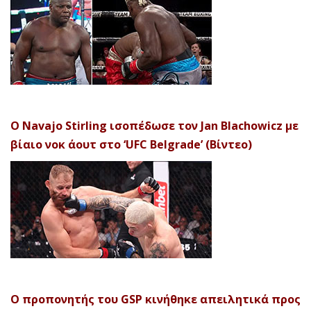
Ο Navajo Stirling ισοπέδωσε τον Jan Blachowicz με
βίαιο νοκ άουτ στο ‘UFC Belgrade’ (Βίντεο)
Ο προπονητής του GSP κινήθηκε απειλητικά προς