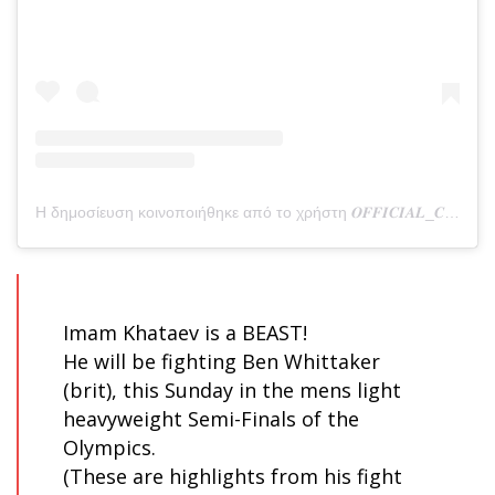
Η δημοσίευση κοινοποιήθηκε από το χρήστη 𝑶𝑭𝑭𝑰𝑪𝑰𝑨𝑳_𝑪𝑯𝑰𝑴𝑨𝑬𝑽 (@official_chimaev)
Imam Khataev is a BEAST!
He will be fighting Ben Whittaker
(brit), this Sunday in the mens light
heavyweight Semi-Finals of the
Olympics.
(These are highlights from his fight