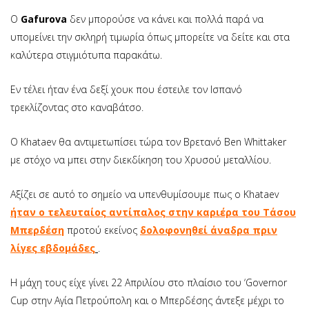
Ο
Gafurova
δεν μπορούσε να κάνει και πολλά παρά να
υπομείνει την σκληρή τιμωρία όπως μπορείτε να δείτε και στα
καλύτερα στιγμιότυπα παρακάτω.
Εν τέλει ήταν ένα δεξί χουκ που έστειλε τον Ισπανό
τρεκλίζοντας στο καναβάτσο.
Ο Khataev θα αντιμετωπίσει τώρα τον Βρετανό Ben Whittaker
με στόχο να μπει στην διεκδίκηση του Χρυσού μεταλλίου.
Αξίζει σε αυτό το σημείο να υπενθυμίσουμε πως ο Khataev
ήταν ο τελευταίος αντίπαλος στην καριέρα του Τάσου
Μπερδέσ
η
προτού εκείνος
δολοφονηθεί άναδρα πριν
λίγες εβδομάδες
.
H μάχη τους είχε γίνει 22 Απριλίου στο πλαίσιο του ‘Governor
Cup στην Αγία Πετρούπολη και ο Μπερδέσης άντεξε μέχρι το