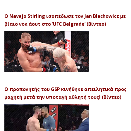
Ο Navajo Stirling ισοπέδωσε τον Jan Blachowicz με
βίαιο νοκ άουτ στο ‘UFC Belgrade’ (Βίντεο)
Ο προπονητής του GSP κινήθηκε απειλητικά προς
μαχητή μετά την υποταγή αθλητή τους! (Βίντεο)