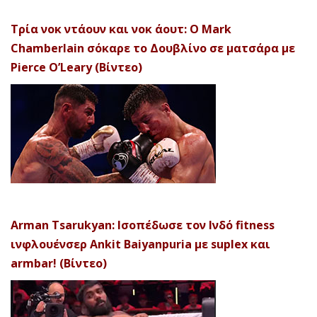
Τρία νοκ ντάουν και νοκ άουτ: Ο Mark
Chamberlain σόκαρε το Δουβλίνο σε ματσάρα με
Pierce O’Leary (Βίντεο)
Arman Tsarukyan: Ισοπέδωσε τον Ινδό fitness
ινφλουένσερ Ankit Baiyanpuria με suplex και
armbar! (Βίντεο)