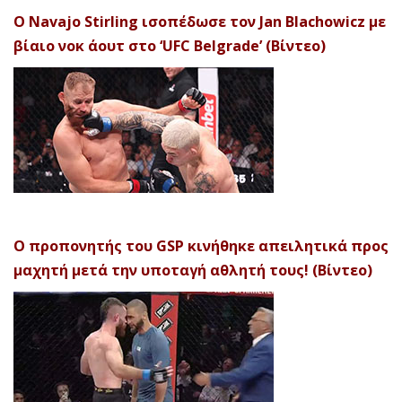
Ο Navajo Stirling ισοπέδωσε τον Jan Blachowicz με
βίαιο νοκ άουτ στο ‘UFC Belgrade’ (Βίντεο)
Ο προπονητής του GSP κινήθηκε απειλητικά προς
μαχητή μετά την υποταγή αθλητή τους! (Βίντεο)