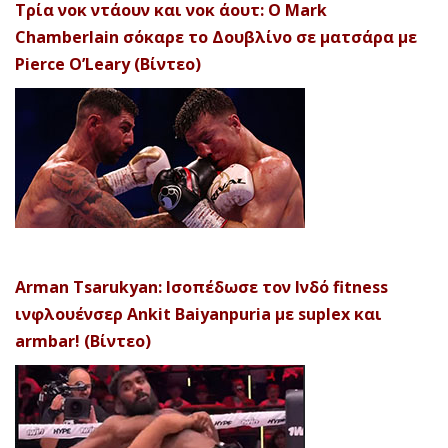
Τρία νοκ ντάουν και νοκ άουτ: Ο Mark
Chamberlain σόκαρε το Δουβλίνο σε ματσάρα με
Pierce O’Leary (Βίντεο)
Arman Tsarukyan: Ισοπέδωσε τον Ινδό fitness
ινφλουένσερ Ankit Baiyanpuria με suplex και
armbar! (Βίντεο)