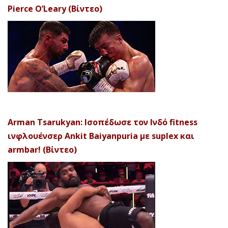
Pierce O’Leary (Βίντεο)
Arman Tsarukyan: Ισοπέδωσε τον Ινδό fitness
ινφλουένσερ Ankit Baiyanpuria με suplex και
armbar! (Βίντεο)