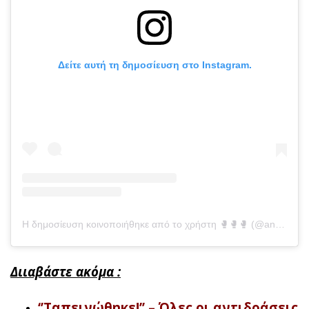
Δείτε αυτή τη δημοσίευση στο Instagram.
Η δημοσίευση κοινοποιήθηκε από το χρήστη 🥊🥊🥊 (@annamariathegun)
Διιαβάστε ακόμα :
‘’Ταπεινώθηκε!’’ – Όλες οι αντιδράσεις