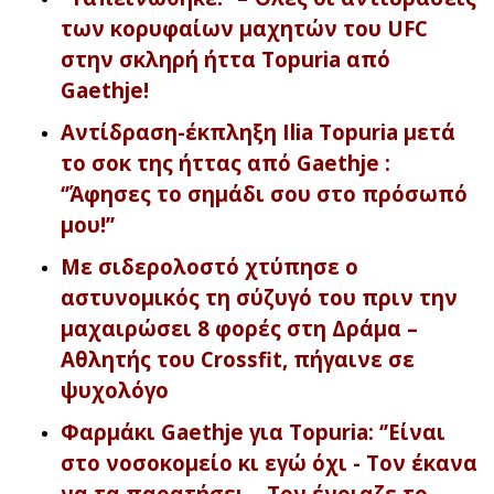
των κορυφαίων μαχητών του UFC
στην σκληρή ήττα Topuria από
Gaethje!
Αντίδραση-έκπληξη Ilia Topuria μετά
το σοκ της ήττας από Gaethje :
‘’Άφησες το σημάδι σου στο πρόσωπό
μου!’’
Με σιδερολοστό χτύπησε ο
αστυνομικός τη σύζυγό του πριν την
μαχαιρώσει 8 φορές στη Δράμα –
Αθλητής του Crossfit, πήγαινε σε
ψυχολόγο
Φαρμάκι Gaethje για Topuria: ‘’Είναι
στο νοσοκομείο κι εγώ όχι - Τον έκανα
να τα παρατήσει – Τον ένοιαζε το