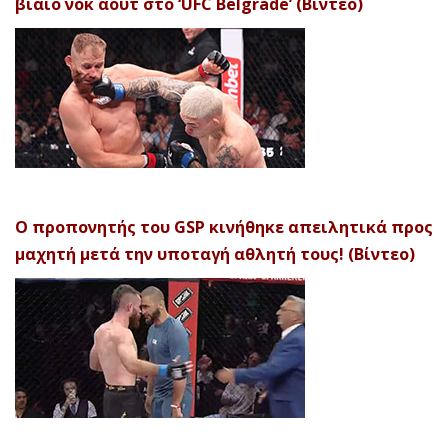
βίαιο νοκ άουτ στο ‘UFC Belgrade’ (Βίντεο)
Ο προπονητής του GSP κινήθηκε απειλητικά προς
μαχητή μετά την υποταγή αθλητή τους! (Βίντεο)