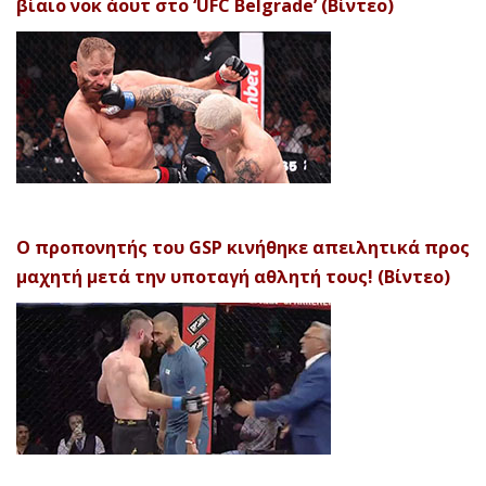
βίαιο νοκ άουτ στο ‘UFC Belgrade’ (Βίντεο)
Ο προπονητής του GSP κινήθηκε απειλητικά προς
μαχητή μετά την υποταγή αθλητή τους! (Βίντεο)