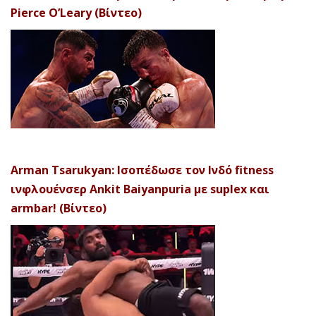
Pierce O’Leary (Βίντεο)
Arman Tsarukyan: Ισοπέδωσε τον Ινδό fitness
ινφλουένσερ Ankit Baiyanpuria με suplex και
armbar! (Βίντεο)