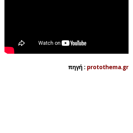
πηγή :
protothema.gr