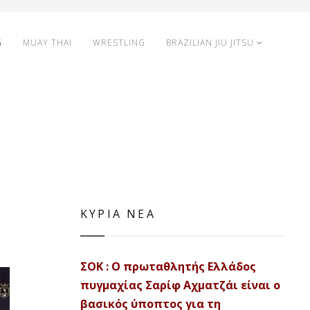
G
MUAY THAI
WRESTLING
BRAZILIAN JIU JITSU
ΚΥΡΙΑ ΝΕΑ
ΣΟΚ : Ο πρωταθλητής Ελλάδος
πυγμαχίας Σαρίφ Αχματζάι είναι ο
βασικός ύποπτος για τη