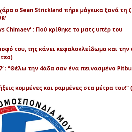
ρα ο Sean Strickland πήρε μάγκικα ξανά τη 
8’
vs Chimaev’ : Πού κρίθηκε το ματς υπέρ του
οφό του, της κάνει κεφαλοκλείδωμα και την 
ντεο)
’ : ‘’Θέλω την 4άδα σαν ένα πεινασμένο Pitbul
ξεις κομμένες και ραμμένες στα μέτρα του!’’ 