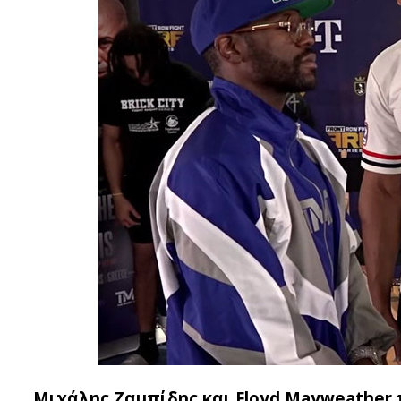
Μιχάλης Ζαμπίδης και Floyd Mayweathe