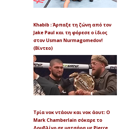
Khabib : Άρπαξε τη ζώνη από τον
Jake Paul και τη φόρεσε ο ίδιος
στον Usman Nurmagomedov!
(Βίντεο)
Τρία νοκ ντάουν και νοκ άουτ: Ο
Mark Chamberlain σόκαρε το
Δουβλίνο σε ματσάρα με Pierce