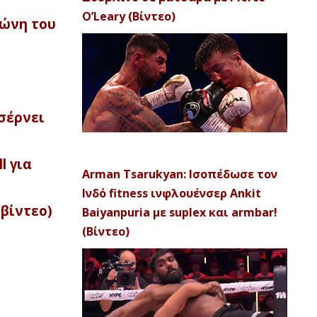
O’Leary (Βίντεο)
ζώνη του
σέρνει
l για
Arman Tsarukyan: Ισοπέδωσε τον
Ινδό fitness ινφλουένσερ Ankit
(βίντεο)
Baiyanpuria με suplex και armbar!
(Βίντεο)