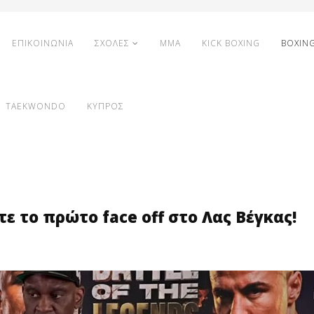
ΕΠΙΚΟΙΝΩΝΙΑ
ΣΧΟΛΕΣ
MMA
KICK BOXING
BOXIN
TAEKWONDO
ΚΥΠΡΟΣ
ε το πρώτο face off στο Λας Βέγκας!