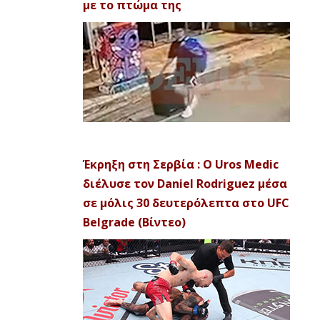
με το πτώμα της
Έκρηξη στη Σερβία : Ο Uros Medic
διέλυσε τον Daniel Rodriguez μέσα
σε μόλις 30 δευτερόλεπτα στο UFC
Belgrade (Βίντεο)