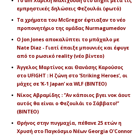
Το dm Χαρίλη Μαλιχούδη στο ufight μετά τις
εμπρηστικές δηλώσεις Φεζουλάι (φωτό)
Τα χρήματα του McGregor έφτιαξαν το νέο
προπονητήριο της ομάδας Nurmagumedov
Ο Jon Jones αποκαλύπτει το μπάχαλο με
Nate Diaz - Γιατί έπαιξε μπουνιές και έφυγε
από το ρωσικό reality (νέο βίντεο)
Άγγελος Μαρτίνος και Θανάσης Καρούσος
στο UFIGHT : Η ζώνη στο ‘Striking Heroes’, οι
μάχες σε ‘K-1 Japan’ κα WLF (ΒΙΝΤΕΟ)
Νίκος Αβραμίδης : ‘’Αν κάποιος βγει νοκ άουτ
αυτός θα είναι ο Φεζουλάι το Σάββατο!’’
(BΙΝΤΕΟ)
Θρήνος στην πυγμαχία, πέθανε 25 ετών η
Χρυσή στο Παγκόσμιο Νέων Georgia O'Connor