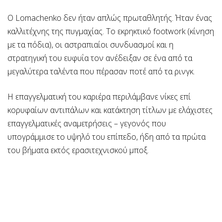
Ο Lomachenko δεν ήταν απλώς πρωταθλητής. Ήταν ένας
καλλιτέχνης της πυγμαχίας. Το εκρηκτικό footwork (κίνηση
με τα πόδια), οι αστραπιαίοι συνδυασμοί και η
στρατηγική του ευφυΐα τον ανέδειξαν σε ένα από τα
μεγαλύτερα ταλέντα που πέρασαν ποτέ από τα ρινγκ.
Η επαγγελματική του καριέρα περιλάμβανε νίκες επί
κορυφαίων αντιπάλων και κατάκτηση τίτλων με ελάχιστες
επαγγελματικές αναμετρήσεις – γεγονός που
υπογράμμισε το υψηλό του επίπεδο, ήδη από τα πρώτα
του βήματα εκτός ερασιτεχνισκού μποξ.