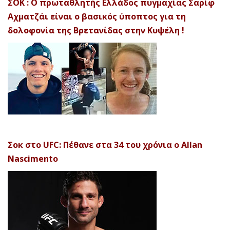
ΣΟΚ : Ο πρωταθλητής Ελλάδος πυγμαχίας Σαρίφ
Αχματζάι είναι ο βασικός ύποπτος για τη
δολοφονία της Βρετανίδας στην Κυψέλη !
Σοκ στο UFC: Πέθανε στα 34 του χρόνια ο Allan
Nascimento