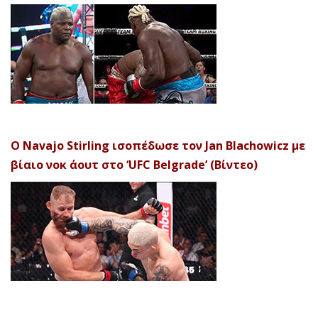
Ο Navajo Stirling ισοπέδωσε τον Jan Blachowicz με
βίαιο νοκ άουτ στο ‘UFC Belgrade’ (Βίντεο)