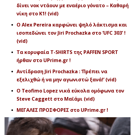
δίνει νοκ ντάουν με εναέριο γόνατο – Καθαρή
νίκη στο Κ1! (vid)
Ο Alex Pereira καρφώνει ψηλό λάκτισμα και
ισοπεδώνει τον Jiri Prochazka στο ‘UFC 303’ !
(vid)
Τα κορυφαία T-SHIRTS της PAFFEN SPORT
ήρθαν στο UPrime.gr !
Αντίδραση Jiri Prochazka : ‘Πρέπει να
εξελιχθώ ή να μην αγωνιστώ ξανά!’ (vid)
O Teofimo Lopez νικά εύκολα ομόφωνα τον
Steve Caggett στο Μαϊάμι (vid)
ΜΕΓΑΛΕΣ ΠΡΟΣΦΟΡΕΣ στο UPrime.gr !