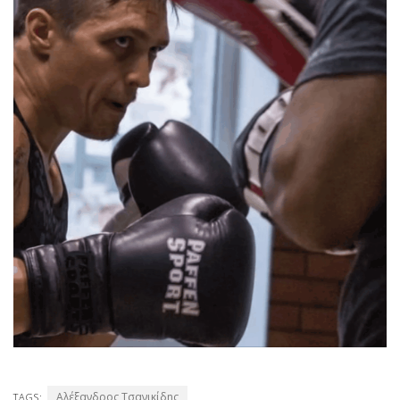
Αλέξανδρος Τσανικίδης
TAGS: