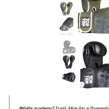
@fight.academy7
Γιατί λέμε ότι η Πυγμαχί