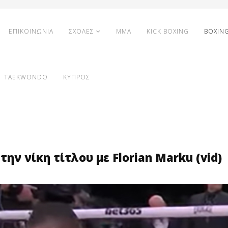
ΕΠΙΚΟΙΝΩΝΙΑ
ΣΧΟΛΕΣ
MMA
KICK BOXING
BOXIN
TAEKWONDO
ΚΥΠΡΟΣ
την νίκη τίτλου με Florian Marku (vid)