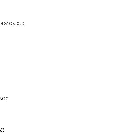
οτελέσματα.
εις
ει