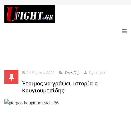
24 Μαρτίου 2022
Wrestling
Super User
Έτοιμος να γράψει ιστορία ο
Κουγιουμτσίδης!