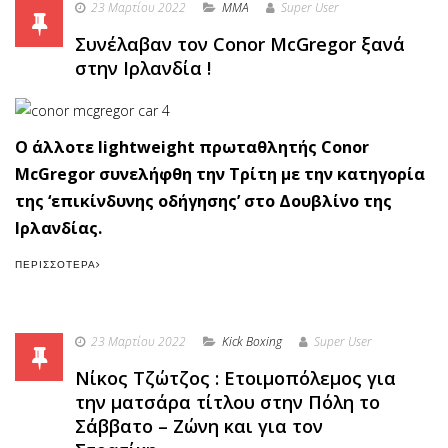
23 Μαρτίου 2022
MMA
Super User
Συνέλαβαν τον Conor McGregor ξανά
στην Ιρλανδία !
Ο άλλοτε lightweight πρωταθλητής Conor
McGregor συνελήφθη την Τρίτη με την κατηγορία
της ‘επικίνδυνης οδήγησης’ στο Δουβλίνο της
Ιρλανδίας.
ΠΕΡΙΣΣΌΤΕΡΑ
23 Μαρτίου 2022
Κick Boxing
Super User
Νίκος Τζώτζος : Ετοιμοπόλεμος για
την ματσάρα τίτλου στην Πόλη το
Σάββατο – Ζώνη και για τον