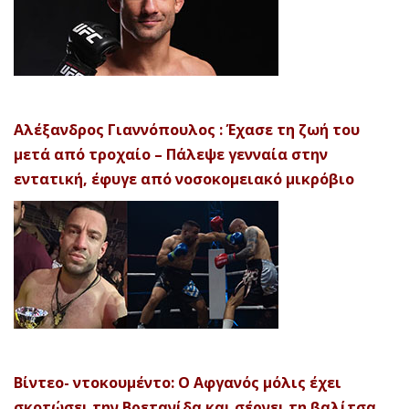
Αλέξανδρος Γιαννόπουλος : Έχασε τη ζωή του
μετά από τροχαίο – Πάλεψε γενναία στην
εντατική, έφυγε από νοσοκομειακό μικρόβιο
Βίντεο- ντοκουμέντο: Ο Αφγανός μόλις έχει
σκοτώσει την Βρετανίδα και σέρνει τη βαλίτσα