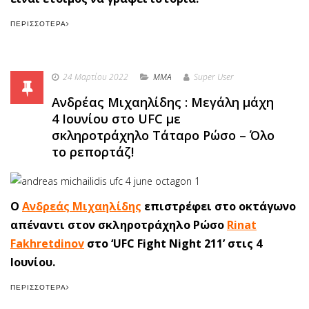
ΠΕΡΙΣΣΌΤΕΡΑ
24 Μαρτίου 2022
MMA
Super User
Ανδρέας Μιχαηλίδης : Μεγάλη μάχη
4 Ιουνίου στο UFC με
σκληροτράχηλο Τάταρο Ρώσο – Όλο
το ρεπορτάζ!
Ο
Ανδρεάς Μιχαηλίδης
επιστρέφει στο οκτάγωνο
απέναντι στον σκληροτράχηλο Ρώσο
Rinat
Fakhretdinov
στο ‘UFC Fight Night 211’ στις 4
Ιουνίου.
ΠΕΡΙΣΣΌΤΕΡΑ