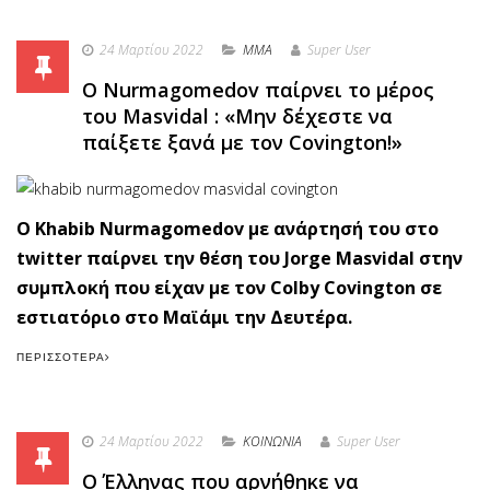
24 Μαρτίου 2022
MMA
Super User
Ο Nurmagomedov παίρνει το μέρος
του Masvidal : «Μην δέχεστε να
παίξετε ξανά με τον Covington!»
O Khabib Nurmagomedov με ανάρτησή του στο
twitter παίρνει την θέση του Jorge Masvidal στην
συμπλοκή που είχαν με τον Colby Covington σε
εστιατόριο στο Μαϊάμι την Δευτέρα.
ΠΕΡΙΣΣΌΤΕΡΑ
24 Μαρτίου 2022
ΚΟΙΝΩΝΙΑ
Super User
Ο Έλληνας που αρνήθηκε να