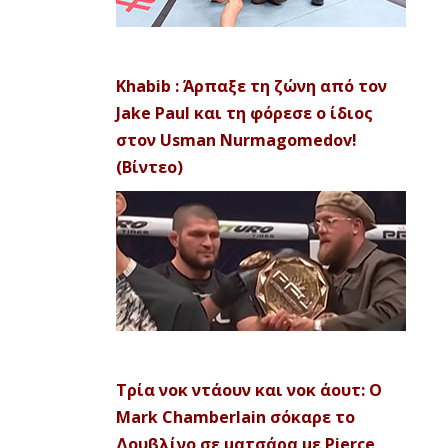
Khabib : Άρπαξε τη ζώνη από τον
Jake Paul και τη φόρεσε ο ίδιος
στον Usman Nurmagomedov!
(Βίντεο)
Τρία νοκ ντάουν και νοκ άουτ: Ο
Mark Chamberlain σόκαρε το
Δουβλίνο σε ματσάρα με Pierce