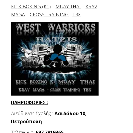
KICK BOXING (K1)
–
MUAY THAI
–
KRAV
MAGA
–
CROSS TRAINING
-
TRX
ΠΛΗΡΟΦΟΡΙΕΣ :
Διεύθυνση Σχολής :
Δαιδάλου 10,
Πετρούπολη
Τηλέφωνο:
697 7819365