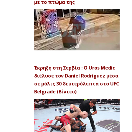
με το πτώμα της
Έκρηξη στη Σερβία : Ο Uros Medic
διέλυσε τον Daniel Rodriguez μέσα
σε μόλις 30 δευτερόλεπτα στο UFC
Belgrade (Βίντεο)