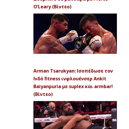
O’Leary (Βίντεο)
Arman Tsarukyan: Ισοπέδωσε τον
Ινδό fitness ινφλουένσερ Ankit
Baiyanpuria με suplex και armbar!
(Βίντεο)