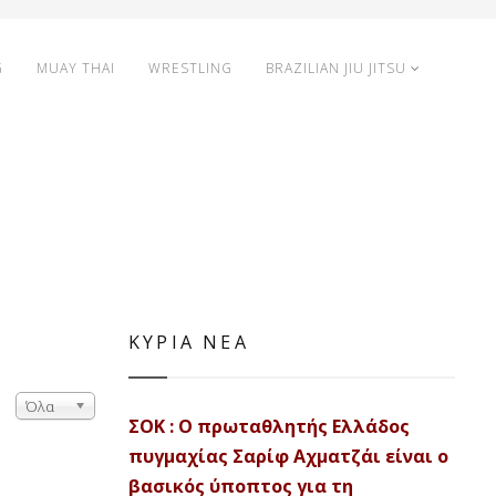
G
MUAY THAI
WRESTLING
BRAZILIAN JIU JITSU
ΚΥΡΙΑ ΝΕΑ
Όλα
ΣΟΚ : Ο πρωταθλητής Ελλάδος
πυγμαχίας Σαρίφ Αχματζάι είναι ο
βασικός ύποπτος για τη