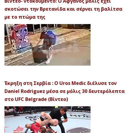
Βίντεο- ντοκουμέντο: Ο Αφγανός μόλις έχει
σκοτώσει την Βρετανίδα και σέρνει τη βαλίτσα
με το πτώμα της
Έκρηξη στη Σερβία : Ο Uros Medic διέλυσε τον
Daniel Rodriguez μέσα σε μόλις 30 δευτερόλεπτα
στο UFC Belgrade (Βίντεο)