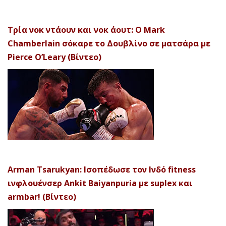
Τρία νοκ ντάουν και νοκ άουτ: Ο Mark
Chamberlain σόκαρε το Δουβλίνο σε ματσάρα με
Pierce O’Leary (Βίντεο)
Arman Tsarukyan: Ισοπέδωσε τον Ινδό fitness
ινφλουένσερ Ankit Baiyanpuria με suplex και
armbar! (Βίντεο)