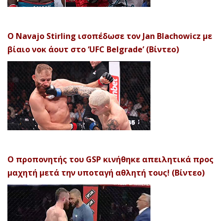
Ο Navajo Stirling ισοπέδωσε τον Jan Blachowicz με
βίαιο νοκ άουτ στο ‘UFC Belgrade’ (Βίντεο)
Ο προπονητής του GSP κινήθηκε απειλητικά προς
μαχητή μετά την υποταγή αθλητή τους! (Βίντεο)