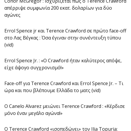
Conor McGregor : Ισχυρίζεται πως ο Terence Crawford
απέρριψε συμφωνία 200 εκατ. δολαρίων για δύο
αγώνες
Errol Spence jr και Terence Crawford σε πρώτο face-off
στο Λας Βέγκας : Όσα έγιναν στην συνέντευξη τύπου
(vid)
Errol Spence Jr. : «Ο Crawford ήταν καλύτερος απόψε,
είχε άψογο συγχρονισμό!»
Face-off για Terence Crawford και Errol Spence Jr. – Τι
ώρα και που βλέπουμε Ελλάδα το ματς (vid)
O Canelo Alvarez μειώνει Terence Crawford : «Κέρδισε
μόνο έναν μεγάλο αγώνα!»
O Terence Crawford «ισοπεδώνει» τον Ilia Topuria: