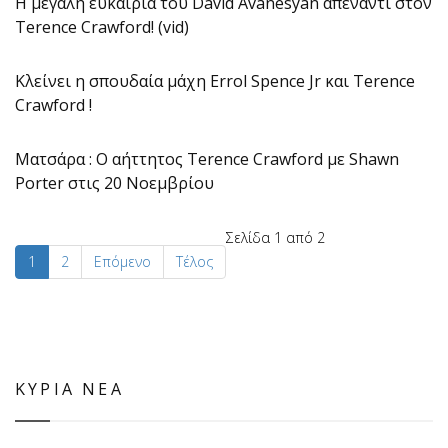
Η μεγάλη ευκαιρία του David Avanesyan απέναντι στον
Terence Crawford! (vid)
Κλείνει η σπουδαία μάχη Errol Spence Jr και Terence
Crawford !
Ματσάρα : Ο αήττητος Terence Crawford με Shawn
Porter στις 20 Νοεμβρίου
Σελίδα 1 από 2
1
2
Επόμενο
Τέλος
ΚΥΡΙΑ ΝΕΑ