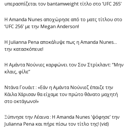
υπερασπίζεται τον bantamweight τίτλο στο ‘UFC 265’
Η Amanda Nunes αποχώρησε από το ματς τίτλου στο
‘UFC 256’ με την Megan Anderson!
Η Julianna Pena αποκάλυψε πως η Amanda Nunes…
την κατασκόπευε!
Η Αμάντα Νούνιες καρφώνει τον Σον Στρίκλαντ: ‘’Μην
κλαις, φίλε’’
Ντάνα Γουάιτ : «Εάν η Αμάντα Νούνιεζ έπαιζε την
Κάιλα Χάρισαν θα είχαμε τον πρώτο θάνατο μαχητή
στο οκτάγωνο!»
Ξύπνησε την Λέαινα : Η Amanda Nunes ‘ψόφησε’ την
Julianna Pena και πήρε πίσω τον τίτλο της! (vid)