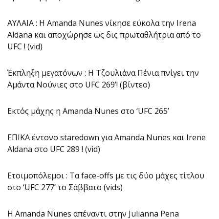
ΑΥΛΑΙΑ : H Amanda Nunes νίκησε εύκολα την Irena
Aldana και αποχώρησε ως δις πρωταθλήτρια από το
UFC ! (vid)
Έκπληξη μεγατόνων : Η Τζουλιάνα Πένια πνίγει την
Αμάντα Νούνιες στο UFC 269’! (βίντεο)
Εκτός μάχης η Amanda Nunes στο ‘UFC 265’
ΕΠΙΚΑ έντονο staredown για Amanda Nunes και Irene
Aldana στο UFC 289 ! (vid)
Ετοιμοπόλεμοι : Τα face-offs με τις δύο μάχες τίτλου
στο ‘UFC 277’ το Σάββατο (vids)
Η Amanda Nunes απέναντι στην Julianna Pena