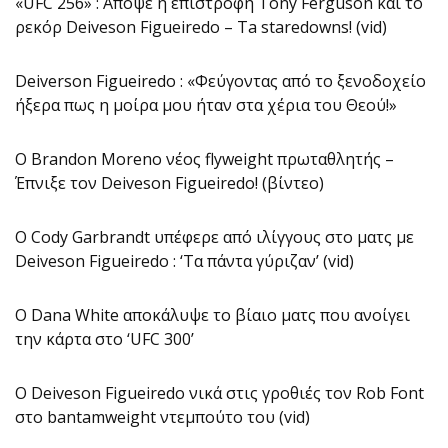
«UFC 256» : Απόψε η επιστροφή Tony Ferguson και το
ρεκόρ Deiveson Figueiredo – Ta staredowns! (vid)
Deiverson Figueiredo : «Φεύγοντας από το ξενοδοχείο
ήξερα πως η μοίρα μου ήταν στα χέρια του Θεού!»
O Brandon Moreno νέος flyweight πρωταθλητής –
Έπνιξε τον Deiveson Figueiredo! (βίντεο)
O Cody Garbrandt υπέφερε από ιλίγγους στο ματς με
Deiveson Figueiredo : ‘Τα πάντα γύριζαν’ (vid)
O Dana White αποκάλυψε το βίαιο ματς που ανοίγει
την κάρτα στο ‘UFC 300’
O Deiveson Figueiredo νικά στις γροθιές τον Rob Font
στο bantamweight ντεμπούτο του (vid)