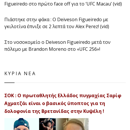
Figueiredo στο πρώτο face off για το ‘UFC Macau’ (vid)
Πιάστηκε στην φάκα : Ο Deiveson Figueiredo με
γκιλοτίνα έπνιξε σε 2 λεπτά τον Alex Perez! (vid)
Στο νοσοκομείο ο Deiveson Figueiredo μετά τον
πόλεμο με Brandon Moreno στο «UFC 256»!
ΚΥΡΙΑ ΝΕΑ
ΣΟΚ : Ο πρωταθλητής Ελλάδος πυγμαχίας Σαρίφ
Αχματζάι είναι ο βασικός ύποπτος για τη
δολοφονία της Βρετανίδας στην Κυψέλη !