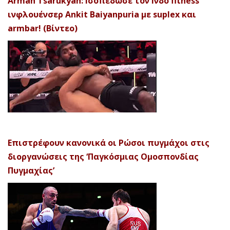
Arman Tsarukyan: Ισοπέδωσε τον Ινδό fitness
ινφλουένσερ Ankit Baiyanpuria με suplex και
armbar! (Βίντεο)
Επιστρέφουν κανονικά οι Ρώσοι πυγμάχοι στις
διοργανώσεις της ‘Παγκόσμιας Ομοσπονδίας
Πυγμαχίας’