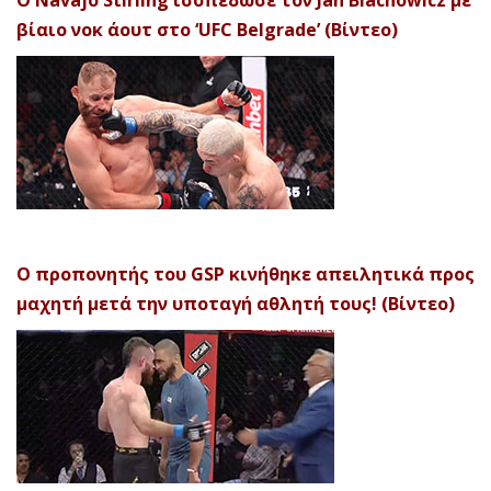
Ο Navajo Stirling ισοπέδωσε τον Jan Blachowicz με
βίαιο νοκ άουτ στο ‘UFC Belgrade’ (Βίντεο)
Ο προπονητής του GSP κινήθηκε απειλητικά προς
μαχητή μετά την υποταγή αθλητή τους! (Βίντεο)