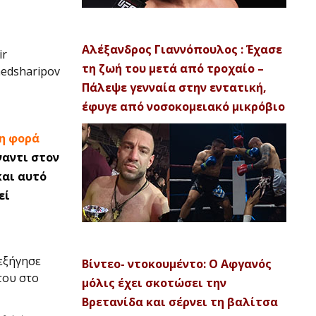
Αλέξανδρος Γιαννόπουλος : Έχασε
ir
τη ζωή του μετά από τροχαίο –
medsharipov
Πάλεψε γενναία στην εντατική,
έφυγε από νοσοκομειακό μικρόβιο
τη φορά
αντι στον
αι αυτό
εί
εξήγησε
Βίντεο- ντοκουμέντο: Ο Αφγανός
του στο
μόλις έχει σκοτώσει την
Βρετανίδα και σέρνει τη βαλίτσα