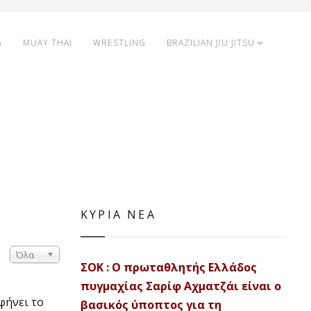
G
MUAY THAI
WRESTLING
BRAZILIAN JIU JITSU
ΚΥΡΙΑ ΝΕΑ
Όλα
ΣΟΚ : Ο πρωταθλητής Ελλάδος
πυγμαχίας Σαρίφ Αχματζάι είναι ο
φήνει το
βασικός ύποπτος για τη