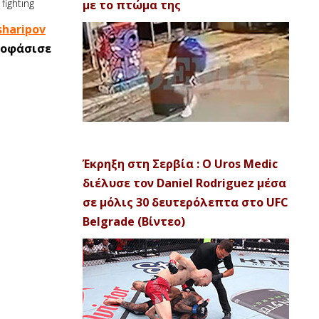
με το πτώμα της
haripov
ποφάσισε
Έκρηξη στη Σερβία : Ο Uros Medic
διέλυσε τον Daniel Rodriguez μέσα
σε μόλις 30 δευτερόλεπτα στο UFC
Belgrade (Βίντεο)