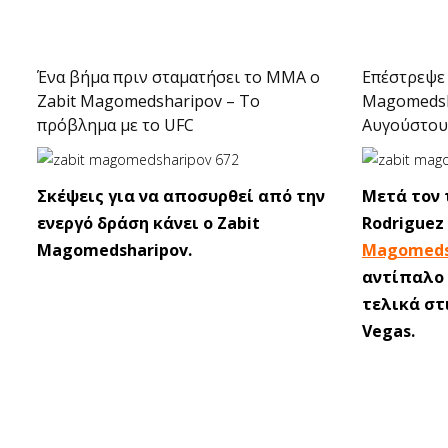
Ένα βήμα πριν σταματήσει το ΜΜΑ ο
Επέστρεψε 
Zabit Magomedsharipov – Το
Magomedsha
πρόβλημα με το UFC
Αυγούστου
Σκέψεις για να αποσυρθεί από την
Mετά τον 
ενεργό δράση κάνει ο Zabit
Rodriguez
Magomedsharipov.
Magomeds
αντίπαλο 
τελικά στ
Vegas.