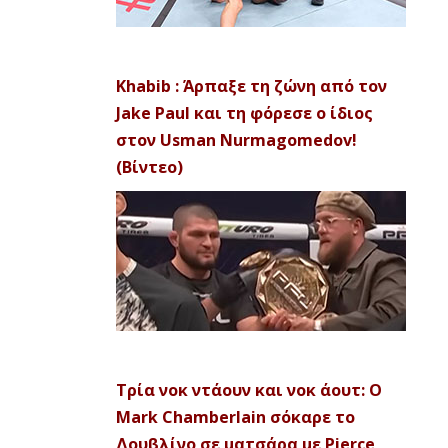
Khabib : Άρπαξε τη ζώνη από τον
Jake Paul και τη φόρεσε ο ίδιος
στον Usman Nurmagomedov!
(Βίντεο)
Τρία νοκ ντάουν και νοκ άουτ: Ο
Mark Chamberlain σόκαρε το
Δουβλίνο σε ματσάρα με Pierce