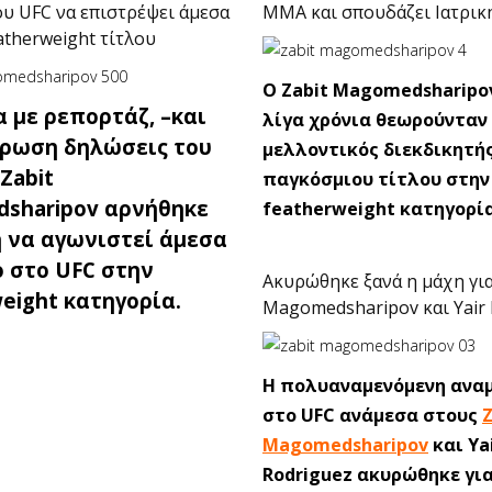
υ UFC να επιστρέψει άμεσα
ΜΜΑ και σπουδάζει Ιατρική
eatherweight τίτλου
Ο Zabit Magomedsharipo
 με ρεπορτάζ, –και
λίγα χρόνια θεωρούνταν
ύρωση δηλώσεις του
μελλοντικός διεκδικητή
 Zabit
παγκόσμιου τίτλου στην
sharipov αρνήθηκε
featherweight κατηγορία
 να αγωνιστεί άμεσα
ο στο UFC στην
Ακυρώθηκε ξανά η μάχη για
eight κατηγορία.
Magomedsharipov και Yair 
Η πολυαναμενόμενη ανα
στο UFC ανάμεσα στους
Z
Magomedsharipov
και Ya
Rodriguez ακυρώθηκε γι