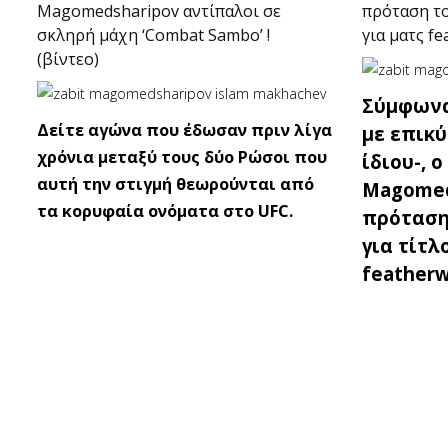
Magomedsharipov αντίπαλοι σε
πρόταση το
σκληρή μάχη ‘Combat Sambo’ !
για ματς f
(βίντεο)
Σύμφωνα
Δείτε αγώνα που έδωσαν πριν λίγα
με επικ
χρόνια μεταξύ τους δύο Ρώσοι που
ίδιου-, ο
αυτή την στιγμή θεωρούνται από
Magomed
τα κορυφαία ονόματα στο UFC.
πρόταση
για τίτλ
featherw