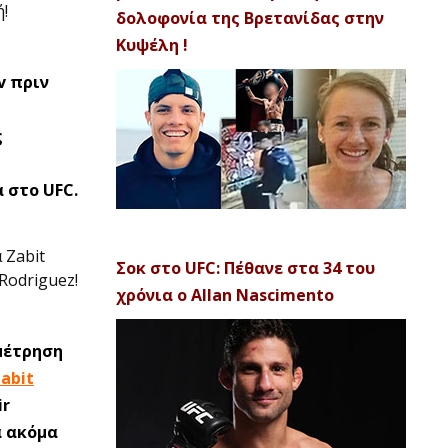
!
δολοφονία της Βρετανίδας στην
Κυψέλη !
v πριν
ς
 στο UFC.
 Zabit
Σοκ στο UFC: Πέθανε στα 34 του
Rodriguez!
χρόνια ο Allan Nascimento
μέτρηση
abit
ir
α ακόμα