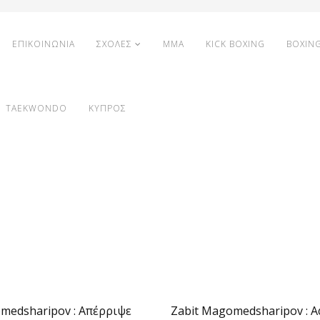
ΕΠΙΚΟΙΝΩΝΙΑ
ΣΧΟΛΕΣ
MMA
KICK BOXING
BOXIN
TAEKWONDO
ΚΥΠΡΟΣ
medsharipov : Απέρριψε
Zabit Magomedsharipov : Α