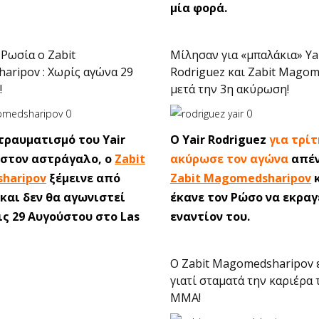
μία φορά.
Ρωσία ο Zabit
Μίλησαν για «μπαλάκια» Ya
ripov : Χωρίς αγώνα 29
Rodriguez και Zabit Mago
!
μετά την 3η ακύρωση!
τραυματισμό του Yair
O Yair Rodriguez
για τρί
 στον αστράγαλο, o
Zabit
ακύρωσε τον αγώνα
απέν
haripov
ξέμεινε από
Zabit Magomedsharipov
κ
και δεν θα αγωνιστεί
έκανε τον Ρώσο να εκραγ
ις 29 Αυγούστου στο Las
εναντίον του.
Ο Zabit Magomedsharipov 
γιατί σταματά την καριέρα 
ΜΜΑ!