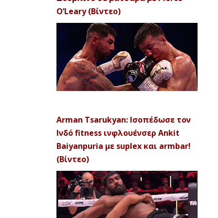
O’Leary (Βίντεο)
Arman Tsarukyan: Ισοπέδωσε τον
Ινδό fitness ινφλουένσερ Ankit
Baiyanpuria με suplex και armbar!
(Βίντεο)