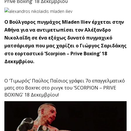
Prive Boxing’ 18 Δεκεμβρίου
Ο Βούλγαρος πυγμάχος Mladen Iliev έρχεται στην
Αθήνα για να αντιμετωπίσει τον Αλέξανδρο
Νικολαΐδη σε ένα εξόχως δυνατό πυγμαχικό
ματσάρισμα που μας χαρίζει ο Γιώργος Σαριδάκης
στο εορταστικό ‘Scorpion – Prive Boxing’ 18
Δεκεμβρίου.
O ‘Τιμωρός’ Παύλος Παΐσιος γράφει 7o επαγγελματικό
ματς στο Boxrec στο ρινγκ του ‘SCORPION – PRIVE
BOXING’ 18 Δεκεμβρίου!