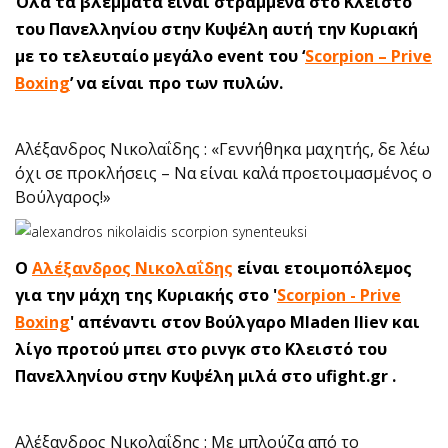
Όλα τα βλέμματα είναι στραμμένα στο Κλειστό
του Πανελληνίου στην Κυψέλη αυτή την Κυριακή
με το τελευταίο μεγάλο event του ‘
Scorpion – Prive
Boxing
’ να είναι προ των πυλών.
Αλέξανδρος Νικολαΐδης : «Γεννήθηκα μαχητής, δε λέω
όχι σε προκλήσεις – Να είναι καλά προετοιμασμένος ο
Βούλγαρος!»
Ο
Αλέξανδρος Νικολαΐδης
είναι ετοιμοπόλεμος
για την μάχη της Κυριακής στο '
Scorpion - Prive
Boxing
' απέναντι στον Βούλγαρο Mladen Iliev και
λίγο προτού μπει στο ρινγκ στο Κλειστό του
Πανελληνίου στην Κυψέλη μιλά στο ufight.gr .
Αλέξανδρος Νικολαΐδης : Με μπλούζα από το