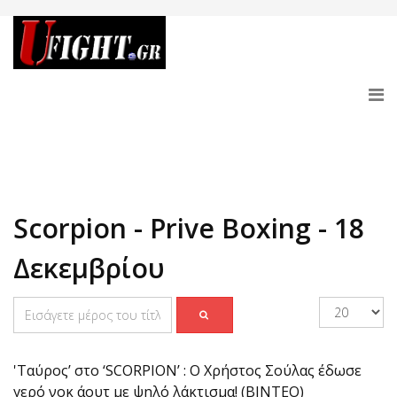
Scorpion - Prive Boxing - 18
Δεκεμβρίου
'Ταύρος’ στο ‘SCORPION’ : Ο Χρήστος Σούλας έδωσε
γερό νοκ άουτ με ψηλό λάκτισμα! (ΒΙΝΤΕΟ)