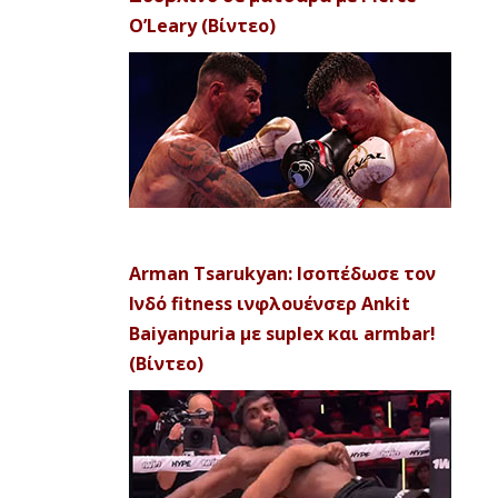
O’Leary (Βίντεο)
Arman Tsarukyan: Ισοπέδωσε τον
Ινδό fitness ινφλουένσερ Ankit
Baiyanpuria με suplex και armbar!
(Βίντεο)