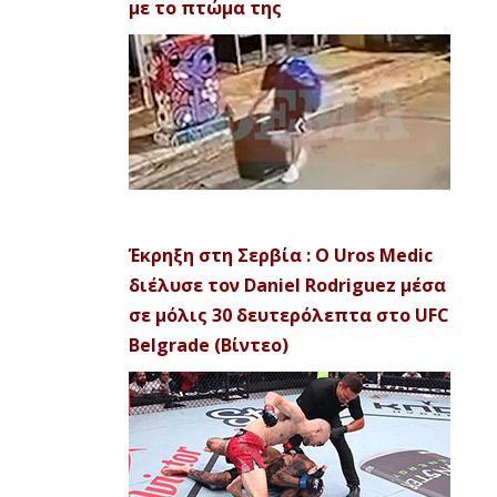
με το πτώμα της
Έκρηξη στη Σερβία : Ο Uros Medic
διέλυσε τον Daniel Rodriguez μέσα
σε μόλις 30 δευτερόλεπτα στο UFC
Belgrade (Βίντεο)