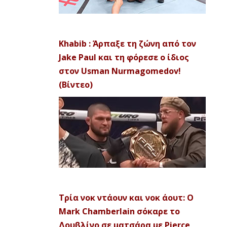
Khabib : Άρπαξε τη ζώνη από τον
Jake Paul και τη φόρεσε ο ίδιος
στον Usman Nurmagomedov!
(Βίντεο)
Τρία νοκ ντάουν και νοκ άουτ: Ο
Mark Chamberlain σόκαρε το
Δουβλίνο σε ματσάρα με Pierce