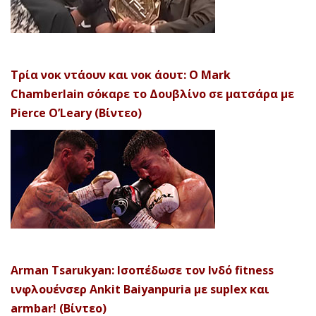
Τρία νοκ ντάουν και νοκ άουτ: Ο Mark
Chamberlain σόκαρε το Δουβλίνο σε ματσάρα με
Pierce O’Leary (Βίντεο)
Arman Tsarukyan: Ισοπέδωσε τον Ινδό fitness
ινφλουένσερ Ankit Baiyanpuria με suplex και
armbar! (Βίντεο)