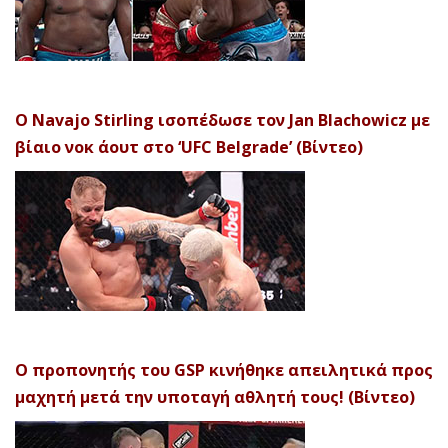
Ο Navajo Stirling ισοπέδωσε τον Jan Blachowicz με
βίαιο νοκ άουτ στο ‘UFC Belgrade’ (Βίντεο)
Ο προπονητής του GSP κινήθηκε απειλητικά προς
μαχητή μετά την υποταγή αθλητή τους! (Βίντεο)