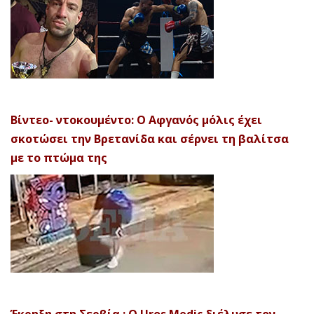
Βίντεο- ντοκουμέντο: Ο Αφγανός μόλις έχει
σκοτώσει την Βρετανίδα και σέρνει τη βαλίτσα
με το πτώμα της
Έκρηξη στη Σερβία : Ο Uros Medic διέλυσε τον