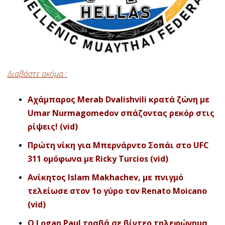
Διαβάστε ακόμα :
Αχάμπαρος Merab Dvalishvili κρατά ζώνη με
Umar Nurmagomedov σπάζοντας ρεκόρ στις
ρίψεις! (vid)
Πρώτη νίκη για Μπερνάρντο Σοπάι στο UFC
311 ομόφωνα με Ricky Turcios (vid)
Ανίκητος Islam Makhachev, με πνιγμό
τελείωσε στον 1ο γύρο τον Renato Moicano
(vid)
O Logan Paul τραβά σε βίντεο τηλεφώνημα