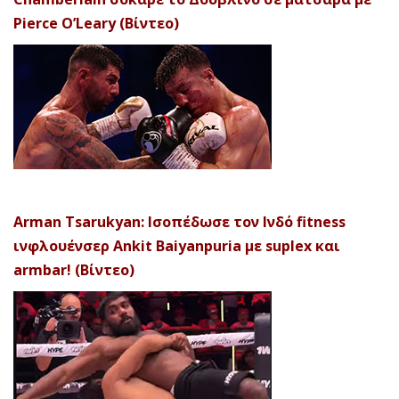
Pierce O’Leary (Βίντεο)
Arman Tsarukyan: Ισοπέδωσε τον Ινδό fitness
ινφλουένσερ Ankit Baiyanpuria με suplex και
armbar! (Βίντεο)