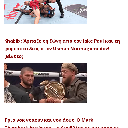
Khabib : Άρπαξε τη ζώνη από τον Jake Paul και τη
φόρεσε ο ίδιος στον Usman Nurmagomedov!
(Βίντεο)
Τρία νοκ ντάουν και νοκ άουτ: Ο Mark
Chamberlain σόκαρε το Δουβλίνο σε ματσάρα με