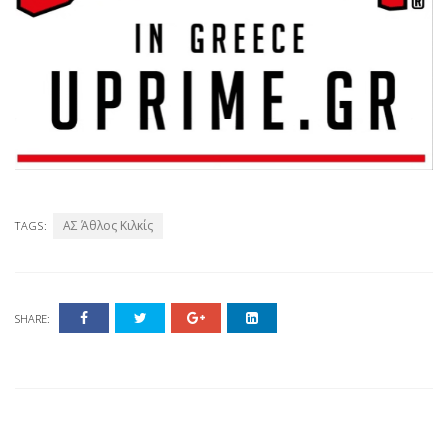
ΑΣ Άθλος Κιλκίς
TAGS:
SHARE: