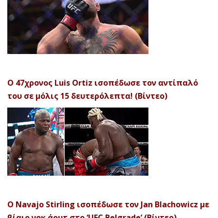
Ο 47χρονος Luis Ortiz ισοπέδωσε τον αντίπαλό
του σε μόλις 15 δευτερόλεπτα! (Βίντεο)
Ο Navajo Stirling ισοπέδωσε τον Jan Blachowicz με
βίαιο νοκ άουτ στο ‘UFC Belgrade’ (Βίντεο)