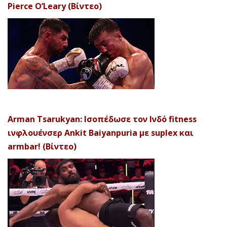
Pierce O’Leary (Βίντεο)
Arman Tsarukyan: Ισοπέδωσε τον Ινδό fitness
ινφλουένσερ Ankit Baiyanpuria με suplex και
armbar! (Βίντεο)