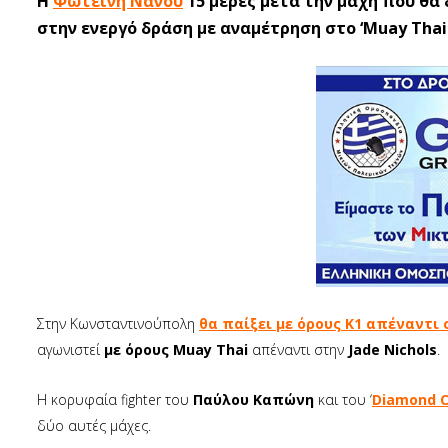
Η
Φωτεινή Νάνου
15 μέρες μετά την μάχη που θα
στην ενεργό δράση με αναμέτρηση στο ‘Muay Thai 
Στην Κωνσταντινούπολη
θα παίξει με όρους Κ1 απέναντι 
αγωνιστεί
με όρους Muay Thai
απέναντι στην
Jade Nichols
.
Η κορυφαία fighter του
Παύλου Καπώνη
και του ‘
Diamond 
δύο αυτές μάχες.