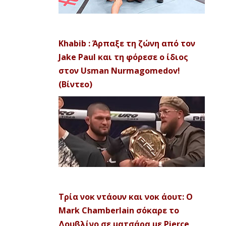
Khabib : Άρπαξε τη ζώνη από τον
Jake Paul και τη φόρεσε ο ίδιος
στον Usman Nurmagomedov!
(Βίντεο)
Τρία νοκ ντάουν και νοκ άουτ: Ο
Mark Chamberlain σόκαρε το
Δουβλίνο σε ματσάρα με Pierce