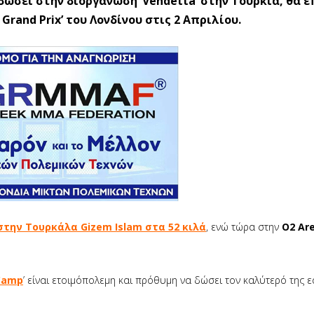
 δώσει στην διοργάνωση ‘Vendetta’ στην Τουρκία, θα 
Grand Prix’ του Λονδίνου στις 2 Απριλίου.
στην Τουρκάλα Gizem Islam στα 52 κιλά
, ενώ τώρα στην
O2 Ar
Camp
’ είναι ετοιμόπολεμη και πρόθυμη να δώσει τον καλύτερό της ε