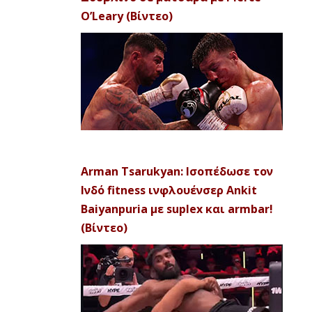
O’Leary (Βίντεο)
Arman Tsarukyan: Ισοπέδωσε τον
Ινδό fitness ινφλουένσερ Ankit
Baiyanpuria με suplex και armbar!
(Βίντεο)