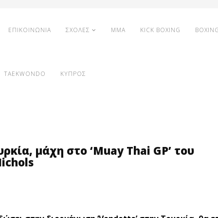
ΕΠΙΚΟΙΝΩΝΙΑ
ΣΧΟΛΕΣ
MMA
KICK BOXING
BOXIN
TAEKWONDO
ΚΥΠΡΟΣ
ρκία, μάχη στο ‘Muay Thai GP’ του
ichols