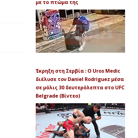
με το πτώμα της
Έκρηξη στη Σερβία : Ο Uros Medic
διέλυσε τον Daniel Rodriguez μέσα
σε μόλις 30 δευτερόλεπτα στο UFC
Belgrade (Βίντεο)