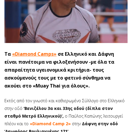
Tα
«Diamond Camps»
σε Ελληνικό και Δάφνη
είναι πανέτοιμα να φιλοξενήσουν -με όλα τα
απαραίτητα υγειονομικά κριτήρια- τους
ασκούμενούς τους με το φετινό σύνθημα να
ακούει στο «Muay Thai για όλους».
Εκτός από τον γνωστό και καθιερωμένο Σύλλογο στο Ελληνικό
στην οδό
‘Βενιζέλου 3α και 33ης οδού (δίπλα στον
σταθμό Μετρό Ελληνικού)’,
ο Παύλος Καπώνης λειτουργεί
πλέον και το
«Diamond Camp 2»
στην
Δάφνη στην οδό
‘Λεωφόρος Βουλιαγμένης 171’.