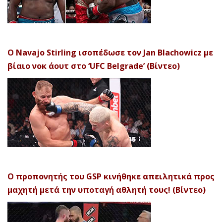
Ο Navajo Stirling ισοπέδωσε τον Jan Blachowicz με
βίαιο νοκ άουτ στο ‘UFC Belgrade’ (Βίντεο)
Ο προπονητής του GSP κινήθηκε απειλητικά προς
μαχητή μετά την υποταγή αθλητή τους! (Βίντεο)