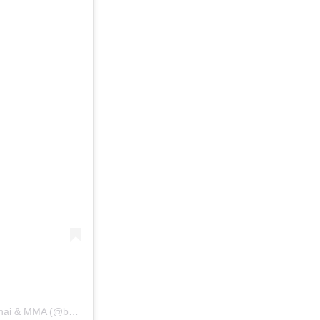
.
Η δημοσίευση κοινοποιήθηκε από το χρήστη Bangtao Muay Thai & MMA (@bangtaomuaythaimma)