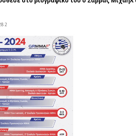
όσθεσε στο βιογραφικό του ο Σάββας Μιχαήλ