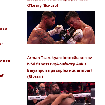
O’Leary (Βίντεο)
 στο
ο)
Arman Tsarukyan: Ισοπέδωσε τον
v στο
Ινδό fitness ινφλουένσερ Ankit
Baiyanpuria με suplex και armbar!
!’
(Βίντεο)