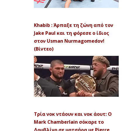
Khabib : Άρπαξε τη ζώνη από τον
Jake Paul και τη φόρεσε ο ίδιος
στον Usman Nurmagomedov!
(Βίντεο)
Τρία νοκ ντάουν και νοκ άουτ: Ο
Mark Chamberlain σόκαρε το
Δουβλίνο σε ματσάρα με Pierce