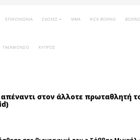
ΕΠΙΚΟΙΝΩΝΙΑ
ΣΧΟΛΕΣ
MMA
KICK BOXING
BOXIN
TAEKWONDO
ΚΥΠΡΟΣ
 απέναντι στον άλλοτε πρωταθλητή τ
id)