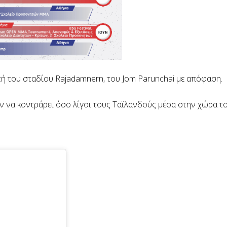
τή του σταδίου Rajadamnern, του Jom Parunchai με απόφαση.
ν να κοντράρει όσο λίγοι τους Ταϊλανδούς μέσα στην χώρα το