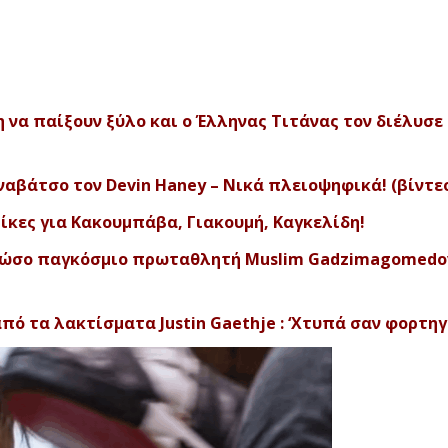
 να παίξουν ξύλο και ο Έλληνας Τιτάνας τον διέλυσε
καναβάτσο τον Devin Haney – Νικά πλειοψηφικά! (βίντε
Νίκες για Κακουμπάβα, Γιακουμή, Καγκελίδη!
ν Ρώσο παγκόσμιο πρωταθλητή Muslim Gadzimagomedo
πό τα λακτίσματα Justin Gaethje : ‘Χτυπά σαν φορτηγό