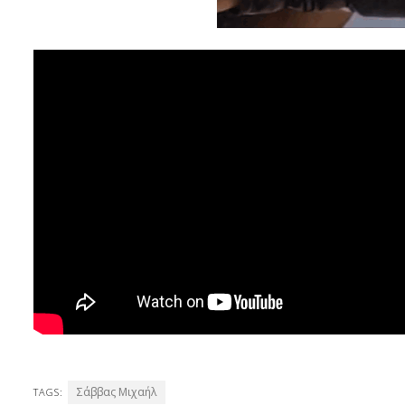
Σάββας Μιχαήλ
TAGS: