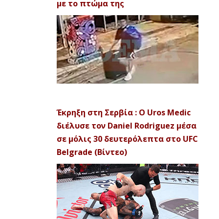
με το πτώμα της
Έκρηξη στη Σερβία : Ο Uros Medic
διέλυσε τον Daniel Rodriguez μέσα
σε μόλις 30 δευτερόλεπτα στο UFC
Belgrade (Βίντεο)