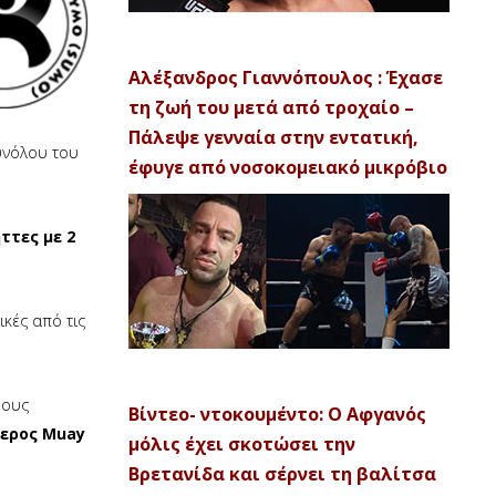
Αλέξανδρος Γιαννόπουλος : Έχασε
τη ζωή του μετά από τροχαίο –
Πάλεψε γενναία στην εντατική,
υνόλου του
έφυγε από νοσοκομειακό μικρόβιο
ττες με 2
ικές από τις
μους
Βίντεο- ντοκουμέντο: Ο Αφγανός
τερος Muay
μόλις έχει σκοτώσει την
Βρετανίδα και σέρνει τη βαλίτσα