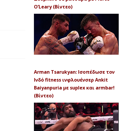
O’Leary (Βίντεο)
Arman Tsarukyan: Ισοπέδωσε τον
Ινδό fitness ινφλουένσερ Ankit
Baiyanpuria με suplex και armbar!
(Βίντεο)