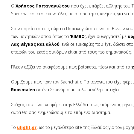
Ο
Χρήστος Παπαναγιώτου
που έχει υπάρξει αθλητής του Th
Saenchai και έτσι έκανε όλες τις απαραίτητες κινήσεις για να 
Στην πορεία του ως τώρα ο Παπαναγιώτου είναι ο ιθύνων νο
των μαχητικών σπορ όπως τα
‘KIMBO’,
έχει συνεργαστεί με
κο
Λας Βέγκας και αλλού
, ενώ οι ευκαιρίες που έχει δώσει στο
επαφών του εκτός συνόρων είναι από τους πιο σημαντικούς.
Πλέον αξίζει να αναφέρουμε πως βρίσκεται πίσω και από το
χ
Θυμίζουμε πως πριν τον Saenchai, ο Παπαναγιώτου είχε φέρ
Roosmalen
σε ένα Σεμινάριο με πολύ μεγάλη επιτυχία.
Στόχος του είναι να φέρει στην Ελλάδα τους επόμενους μήνες
αυτά θα σας ενημερώσουμε το επόμενο διάστημα.
Το
ufight.gr
,
ως το μεγαλύτερο site της Ελλάδος για τον μαχη