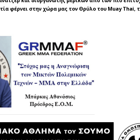
μάνατζερ και διοργανωτής μερικών από των πιο επιτ
ία φέρνει στην χώρα μας τον Θρύλο του Muay Thai, 