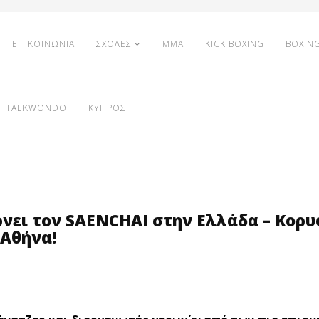
ΕΠΙΚΟΙΝΩΝΙΑ
ΣΧΟΛΕΣ
MMA
KICK BOXING
BOXIN
TAEKWONDO
ΚΥΠΡΟΣ
νει τον SAENCΗΑΙ στην Ελλάδα – Κορυ
 Αθήνα!