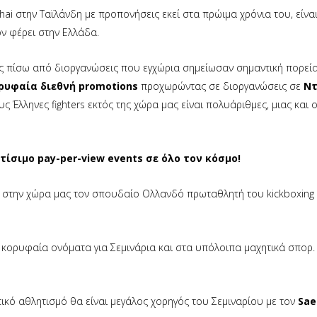
ai στην Ταϊλάνδη με προπονήσεις εκεί στα πρώιμα χρόνια του, είνα
τον φέρει στην Ελλάδα.
υς πίσω από διοργανώσεις που εγχώρια σημείωσαν σημαντική πορεί
ρυφαία διεθνή promotions
προχωρώντας σε διοργανώσεις σε
Ντ
υς Έλληνες fighters εκτός της χώρα μας είναι πολυάριθμες, μιας και 
τίσιμο pay-per-view events σε όλο τον κόσμο!
ει στην χώρα μας τον σπουδαίο Ολλανδό πρωταθλητή του kickboxing
 κορυφαία ονόματα για Σεμινάρια και στα υπόλοιπα μαχητικά σπορ.
τικό αθλητισμό θα είναι μεγάλος χορηγός του Σεμιναρίου με τον
Sae