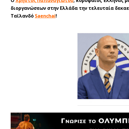
O
Χρήστος Παπαναγιώτου
, κορυφαίος Έλληνας 
διοργανώσεων στην Ελλάδα την τελευταία δεκαετ
Ταϊλανδό
Saenchai
!