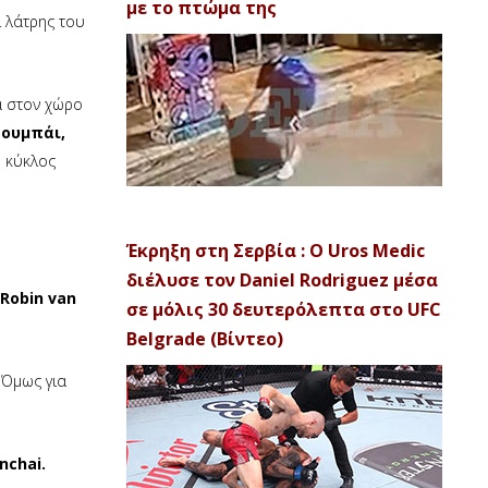
με το πτώμα της
ι λάτρης του
α στον χώρο
ουμπάι,
ο κύκλος
Έκρηξη στη Σερβία : Ο Uros Medic
διέλυσε τον Daniel Rodriguez μέσα
Robin van
σε μόλις 30 δευτερόλεπτα στο UFC
Belgrade (Βίντεο)
 Όμως για
nchai.