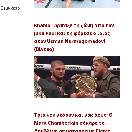
 Σεμινάριο
Khabib : Άρπαξε τη ζώνη από τον
Jake Paul και τη φόρεσε ο ίδιος
στον Usman Nurmagomedov!
(Βίντεο)
Τρία νοκ ντάουν και νοκ άουτ: Ο
Mark Chamberlain σόκαρε το
Δουβλίνο σε ματσάρα με Pierce