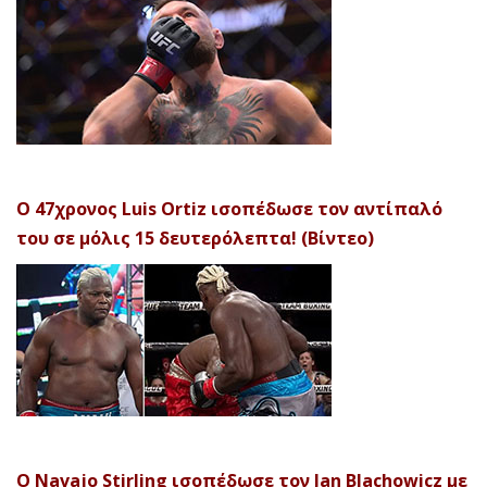
Ο 47χρονος Luis Ortiz ισοπέδωσε τον αντίπαλό
του σε μόλις 15 δευτερόλεπτα! (Βίντεο)
Ο Navajo Stirling ισοπέδωσε τον Jan Blachowicz με