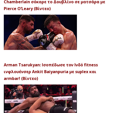
Chamberlain σόκαρε το Δουβλίνο σε ματσάρα με
Pierce O’Leary (Βίντεο)
Arman Tsarukyan: Ισοπέδωσε τον Ινδό fitness
ινφλουένσερ Ankit Baiyanpuria με suplex και
armbar! (Βίντεο)