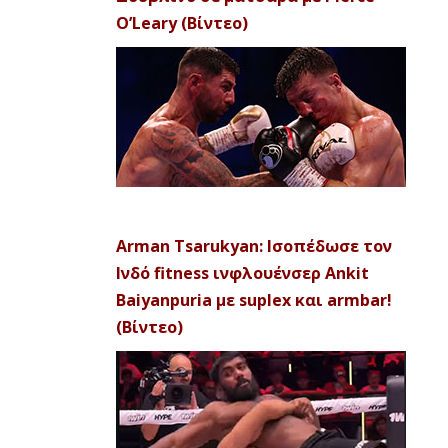
O’Leary (Βίντεο)
Arman Tsarukyan: Ισοπέδωσε τον
Ινδό fitness ινφλουένσερ Ankit
Baiyanpuria με suplex και armbar!
(Βίντεο)