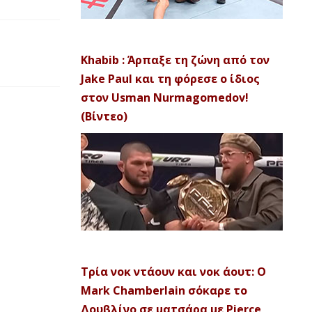
Khabib : Άρπαξε τη ζώνη από τον
Jake Paul και τη φόρεσε ο ίδιος
στον Usman Nurmagomedov!
(Βίντεο)
Τρία νοκ ντάουν και νοκ άουτ: Ο
Mark Chamberlain σόκαρε το
Δουβλίνο σε ματσάρα με Pierce