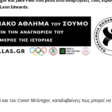
or και Jake Paul που μέσα από αναρτήσεις τους ειρ
Leon Edwards.
α και τον Conor McGregor, καταλαβαίνεις πως μπορεί να