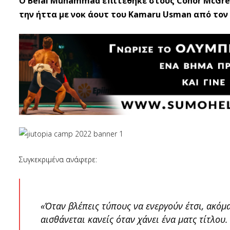
O Belal Muhammad επιτέθηκε στους Conor McGreg
την ήττα με νοκ άουτ του Kamaru Usman από τον 
Συγκεκριμένα ανάφερε:
«Όταν βλέπεις τύπους να ενεργούν έτσι, ακόμ
αισθάνεται κανείς όταν χάνει ένα ματς τίτλου.