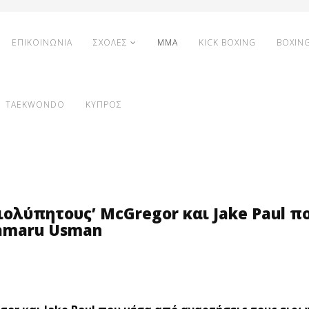
ΕΠΙΚΟΙΝΩΝΙΑ
ΣΧΟΛΕΣ
MMA
KICK BOXING
BOXIN
TAEKWONDO
ΚΥΠΡΟΣ
ιολύπητους’ McGregor και Jake Paul π
Kamaru Usman