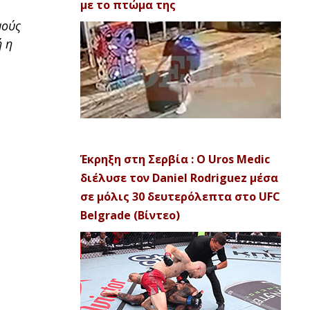
με το πτώμα της
μούς
ή η
Έκρηξη στη Σερβία : Ο Uros Medic
διέλυσε τον Daniel Rodriguez μέσα
σε μόλις 30 δευτερόλεπτα στο UFC
Belgrade (Βίντεο)