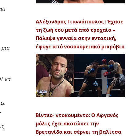
του
Αλέξανδρος Γιαννόπουλος : Έχασε
τη ζωή του μετά από τροχαίο –
Πάλεψε γενναία στην εντατική,
έφυγε από νοσοκομειακό μικρόβιο
 μια
ί να
ει
.
Βίντεο- ντοκουμέντο: Ο Αφγανός
μόλις έχει σκοτώσει την
ως
Βρετανίδα και σέρνει τη βαλίτσα