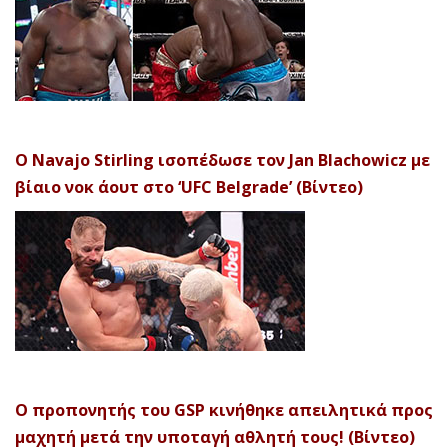
Ο Navajo Stirling ισοπέδωσε τον Jan Blachowicz με
βίαιο νοκ άουτ στο ‘UFC Belgrade’ (Βίντεο)
Ο προπονητής του GSP κινήθηκε απειλητικά προς
μαχητή μετά την υποταγή αθλητή τους! (Βίντεο)