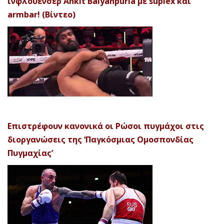
ινφλουένσερ Ankit Baiyanpuria με suplex και
armbar! (Βίντεο)
Επιστρέφουν κανονικά οι Ρώσοι πυγμάχοι στις
διοργανώσεις της ‘Παγκόσμιας Ομοσπονδίας
Πυγμαχίας’