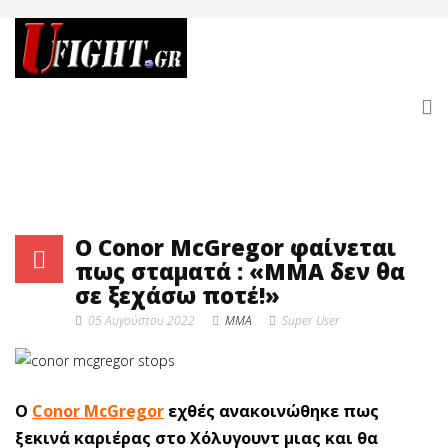
O Conor McGregor φαίνεται
πως σταματά : «MMA δεν θα
σε ξεχάσω ποτέ!»
05 Αυγούστου 2022
MMA
Super User
O
Conor McGregor
εχθές ανακοινώθηκε πως
ξεκινά καριέρας στο Χόλυγουντ μιας και θα