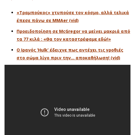
«Τραμπούκος» χτυπούσε τον κόσμο, αλλά τελικά
έπεσε πάνω σε MMAer (vid)
Προειδοποίηση σε McGregor να μείνει μακριά από
τα 77 κιλά : «Θα τον καταστρέφαμε εδώ!»
Ο Ιρανός ‘Hulk’ έδειχνε πως αντέχει τις γροθιές
στο σώμα λίγο πριν την… αποκαθήλωση! (vid)