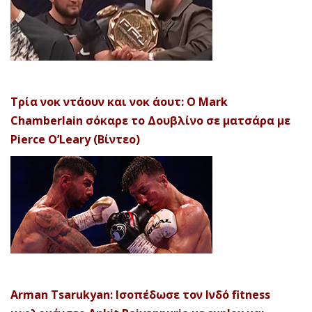
Τρία νοκ ντάουν και νοκ άουτ: Ο Mark
Chamberlain σόκαρε το Δουβλίνο σε ματσάρα με
Pierce O’Leary (Βίντεο)
Arman Tsarukyan: Ισοπέδωσε τον Ινδό fitness