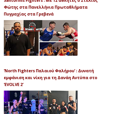
Santorinis Fighters : Με 12 αθλητές ο Στέλιος
Φώτης στα Πανελλήνια Πρωταθλήματα
Πυγμαχίας στα Γρεβενά
‘North Fighters Παλαιού Φαλήρου’ : Δυνατή
εμφάνιση και νίκη για τη Δανάη Αντύπα στο
‘EVOLVE 2’