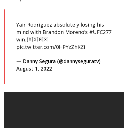
Yair Rodriguez absolutely losing his
mind with Brandon Moreno’s
#UFC277
win. 🇲🇽🇲🇽
pic.twitter.com/0HPYzZhKZi
— Danny Segura (@dannyseguratv)
August 1, 2022