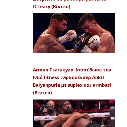
O’Leary (Βίντεο)
Arman Tsarukyan: Ισοπέδωσε τον
Ινδό fitness ινφλουένσερ Ankit
Baiyanpuria με suplex και armbar!
(Βίντεο)