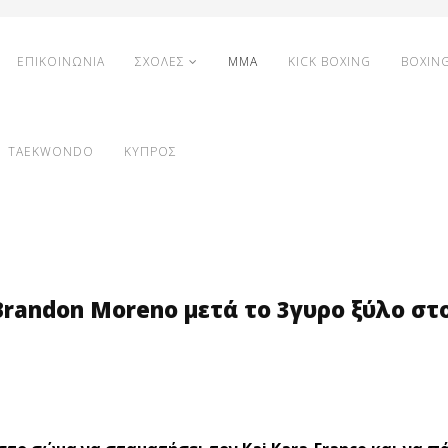
ΕΠΙΚΟΙΝΩΝΙΑ
ΣΧΟΛΕΣ
MMA
KICK BOXING
BOXIN
TAEKWONDO
ΚΥΠΡΟΣ
randon Moreno μετά το 3γυρο ξύλο στο