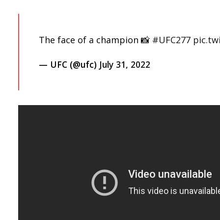
The face of a champion 📸
#UFC277
pic.t
— UFC (@ufc)
July 31, 2022