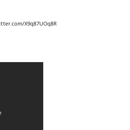
witter.com/X9q87UOq8R