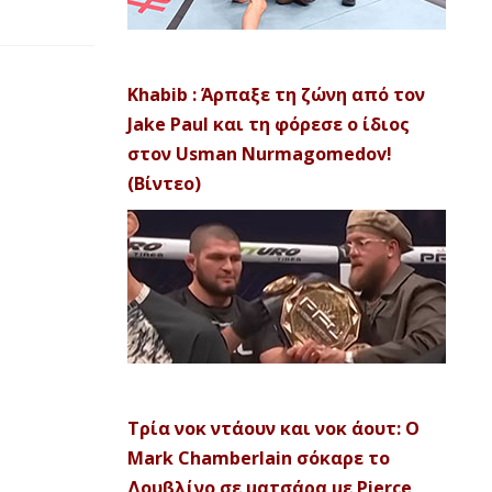
Khabib : Άρπαξε τη ζώνη από τον
Jake Paul και τη φόρεσε ο ίδιος
στον Usman Nurmagomedov!
(Βίντεο)
Τρία νοκ ντάουν και νοκ άουτ: Ο
Mark Chamberlain σόκαρε το
Δουβλίνο σε ματσάρα με Pierce