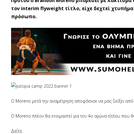
Προτού ο Brandon Moreno μπορέσει με λάκτισμα σ
τον interim flyweight τίτλο, είχε δεχτεί χτυπή
πρόσωπο.
Ο Moreno μετά την αναμέτρηση αποφάσισε να μας δείξει από 
Ο Moreno πλέον θα ετοιμαστεί για τον 4ο αγώνα τίτλου που θα
Δείτε :