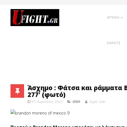
ΑΡΧΙΚΗ
KARATE
Άσχημο : Φάτσα και ράμματα B
277’ (φωτό)
01 Αυγούστου 2022
MMA
Super User