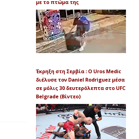
με το πτώμα της
Έκρηξη στη Σερβία : Ο Uros Medic
διέλυσε τον Daniel Rodriguez μέσα
σε μόλις 30 δευτερόλεπτα στο UFC
Belgrade (Βίντεο)