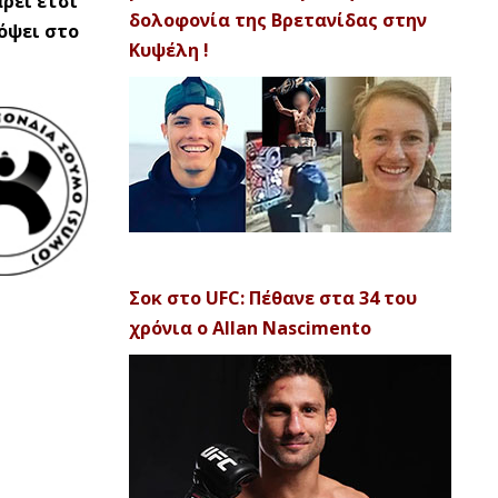
ρει έτσι
δολοφονία της Βρετανίδας στην
κόψει στο
Κυψέλη !
Σοκ στο UFC: Πέθανε στα 34 του
χρόνια ο Allan Nascimento