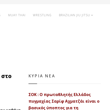
G
MUAY THAI
WRESTLING
BRAZILIAN JIU JITSU
 στο
ΚΥΡΙΑ ΝΕΑ
ΣΟΚ : Ο πρωταθλητής Ελλάδος
πυγμαχίας Σαρίφ Αχματζάι είναι ο
βασικός ύποπτος για τη