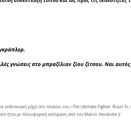
θεσινή συνέντευξη τύπου και ως προς τις ικανότητες 
 γκράπλερ.
ές γνώσεις στο μπραζίλιαν ζίου ζίτσου. Ναι αυτός
 εκθεσειακή μάχη στο πλαίσιο του «The Ultimate Fighter: Brazil 3», 
 από ήττα με πλειοψηφική απόφαση από τον Marcio Alexandre Jr.