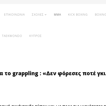
ΕΠΙΚΟΙΝΩΝΙΑ
ΣΧΟΛΕΣ
MMA
KICK BOXING
BOXIN
TAEKWONDO
ΚΥΠΡΟΣ
 το grappling : «Δεν φόρεσες ποτέ γκι