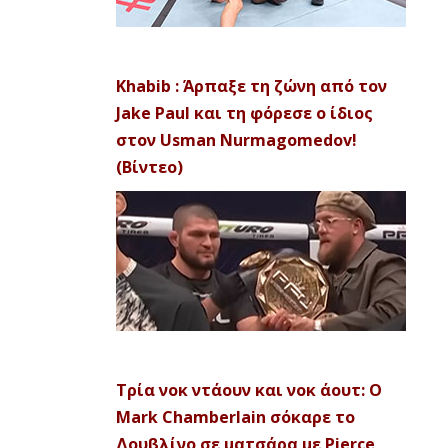
Khabib : Άρπαξε τη ζώνη από τον
Jake Paul και τη φόρεσε ο ίδιος
στον Usman Nurmagomedov!
(Βίντεο)
Τρία νοκ ντάουν και νοκ άουτ: Ο
Mark Chamberlain σόκαρε το
Δουβλίνο σε ματσάρα με Pierce