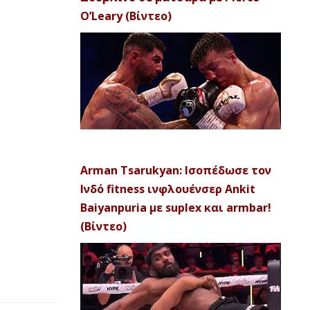
O’Leary (Βίντεο)
Arman Tsarukyan: Ισοπέδωσε τον
Ινδό fitness ινφλουένσερ Ankit
Baiyanpuria με suplex και armbar!
(Βίντεο)